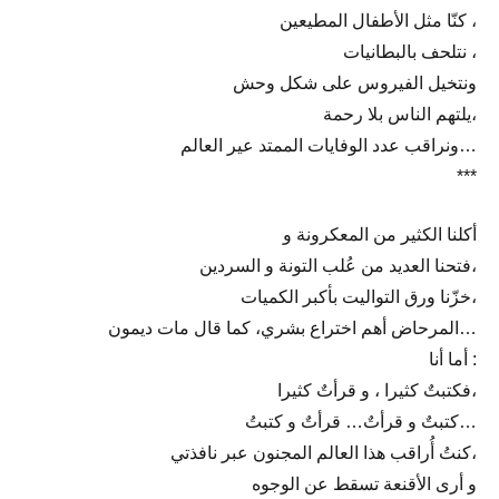
كنّا مثل الأطفال المطيعين ،
نتلحف بالبطانيات ،
ونتخيل الفيروس على شكل وحش
يلتهم الناس بلا رحمة،
ونراقب عدد الوفايات الممتد عير العالم…
***
أكلنا الكثير من المعكرونة و
فتحنا العديد من عُلب التونة و السردين،
خزّنا ورق التواليت بأكبر الكميات،
المرحاض أهم اختراع بشري، كما قال مات ديمون…
أما أنا :
فكتبتٌ كثيرا ، و قرأتٌ كثيرا،
كتبتٌ و قرأتٌ… قرأتٌ و كتبتُ…
كنتُ أُراقب هذا العالم المجنون عبر نافذتي،
و أرى الأقنعة تسقط عن الوجوه