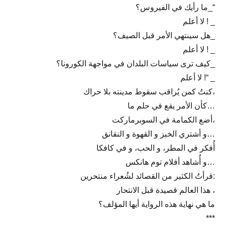
ما رأيك في الفيروس؟_“
لا أعلم ! _
هل سينتهي الأمر قبل الصيف؟_
لا أعلم ! _
كيف ترى سياسات البلدان في مواجهة الكورونا؟_
لا أعلم !“ _
كنتُ كمن يُراقب سقوط مدينته بلا حراك،
كأن الأمر يقع في حلم ما…
أضع الكمامة في السوبرماركت،
و أشتري الخبز و القهوة و النقانق…
أُفكر في المطر، و الحب، و في كافكا
و أُشاهد أفلام توم هانكس…
قرأتُ الكثير من القصائد لشُعراء منتحرين:
هذا العالم قصيدة قبل الانتحار ،
ما هي نهاية هذه الرواية أيها المؤلف؟
***