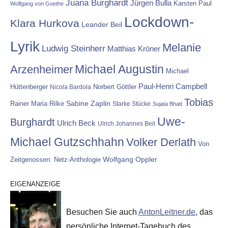
Juana Burghardt
Jürgen Bulla
Karsten Paul
Wolfgang von Goethe
Lockdown-
Klara Hurkova
Leander Beil
Lyrik
Melanie
Ludwig Steinherr
Matthias Kröner
Michael Augustin
Arzenheimer
Michael
Paul-Henri Campbell
Hüttenberger
Nicola Bardola
Norbert Göttler
Tobias
Rainer Maria Rilke
Sabine Zaplin
Starke Stücke
Sujata Bhatt
Uwe-
Burghardt
Ulrich Beck
Ulrich Johannes Beil
Michael Gutzschhahn
Volker Derlath
Von
Wolfgang Oppler
Zeitgenossen: Netz-Anthologie
EIGENANZEIGE
Besuchen Sie auch
AntonLeitner.de
, das
persönliche Internet-Tagebuch des