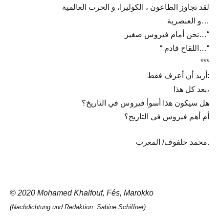
لقد تجاوز الطاعون ، الكوليرا، و الحرب العالمية
و العنصرية…
نحن أمام فيروس صغير…“
“ اللقاح قادم…“
***
أريد أن أعرف فقط:
بعد كل هذا،
هل سيكون هذا أسوأ فيروس في التاريخ؟
أم أهم فيروس في التاريخ؟
محمد خلفوف/ المغرب.
© 2020 Mohamed Khalfouf, Fés, Marokko
(Nachdichtung und Redaktion: Sabine Schiffner)