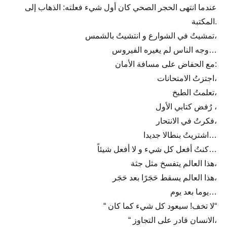
عندما انتهى الحجر الصحي كان أول شيء فعلته: الذهاب إلى
المكتبة.
تمشيتُ في الشوارع و انتشيتُ بالشمس،
وجه الناس لم يغيره الفيروس…
مع الحفاض على مسافة الأمان:
اجتزتُ الامتحانات،
تعلمتُ الطبخ،
رُفض كتابي الأول ،
فكرتُ في الانتحار،
اشتريتُ بنطالا جديدا…
كنتُ أفعل كل شيء و لا أفعل شيئاً…
هذا العالم يتفسخ مثل جثة،
هذا العالم يسقط حَجَرًا بعد حَجَر،
يوما بعد يوم…
“ لا تخف! سيعود كل شيء كما كان“
“ الانسان قادر على التجاوز،