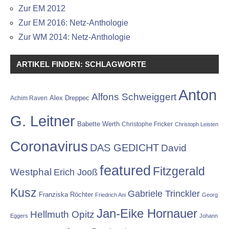
Zur EM 2012
Zur EM 2016: Netz-Anthologie
Zur WM 2014: Netz-Anthologie
ARTIKEL FINDEN: SCHLAGWORTE
Anton
Alfons Schweiggert
Alex Dreppec
Achim Raven
G. Leitner
Babette Werth
Christophe Fricker
Christoph Leisten
Coronavirus
DAS GEDICHT
David
featured
Fitzgerald
Westphal
Erich Jooß
Kusz
Gabriele Trinckler
Franziska Röchter
Friedrich Ani
Georg
Jan-Eike Hornauer
Hellmuth Opitz
Eggers
Johann