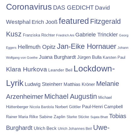
Coronavirus
DAS GEDICHT
David
featured
Fitzgerald
Westphal
Erich Jooß
Kusz
Gabriele Trinckler
Franziska Röchter
Friedrich Ani
Georg
Jan-Eike Hornauer
Hellmuth Opitz
Eggers
Johann
Juana Burghardt
Jürgen Bulla
Karsten Paul
Wolfgang von Goethe
Lockdown-
Klara Hurkova
Leander Beil
Lyrik
Melanie
Ludwig Steinherr
Matthias Kröner
Michael Augustin
Arzenheimer
Michael
Paul-Henri Campbell
Hüttenberger
Nicola Bardola
Norbert Göttler
Tobias
Rainer Maria Rilke
Sabine Zaplin
Starke Stücke
Sujata Bhatt
Uwe-
Burghardt
Ulrich Beck
Ulrich Johannes Beil