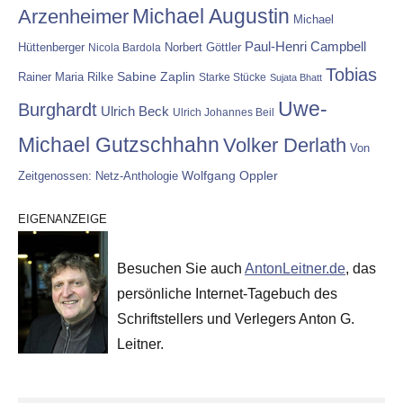
Michael Augustin
Arzenheimer
Michael
Paul-Henri Campbell
Hüttenberger
Nicola Bardola
Norbert Göttler
Tobias
Rainer Maria Rilke
Sabine Zaplin
Starke Stücke
Sujata Bhatt
Uwe-
Burghardt
Ulrich Beck
Ulrich Johannes Beil
Michael Gutzschhahn
Volker Derlath
Von
Wolfgang Oppler
Zeitgenossen: Netz-Anthologie
EIGENANZEIGE
Besuchen Sie auch
AntonLeitner.de
, das
persönliche Internet-Tagebuch des
Schriftstellers und Verlegers Anton G.
Leitner.