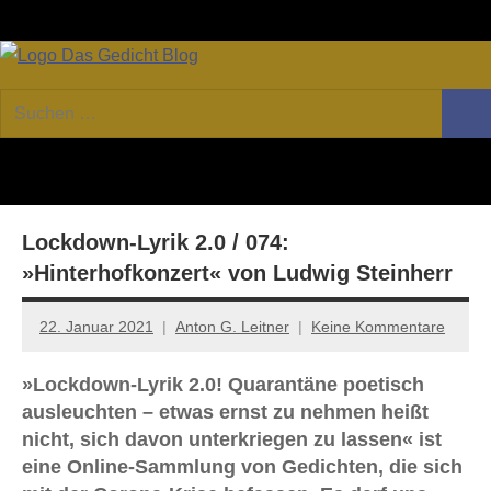
Zum
Facebook
Twitter
Youtube
Fee
Inhalt
springen
DAS
Online-
Suchen
Forum
Such
GEDICHT
nach:
von
DAS
blog
GEDICHT.
Zeitschrift
Lockdown-Lyrik 2.0 / 074:
für
Lyrik,
»Hinterhofkonzert« von Ludwig Steinherr
Essay
und
22. Januar 2021
Anton G. Leitner
Keine Kommentare
Kritik
»Lockdown-Lyrik 2.0! Quarantäne poetisch
ausleuchten – etwas ernst zu nehmen heißt
nicht, sich davon unterkriegen zu lassen« ist
eine Online-Sammlung von Gedichten, die sich