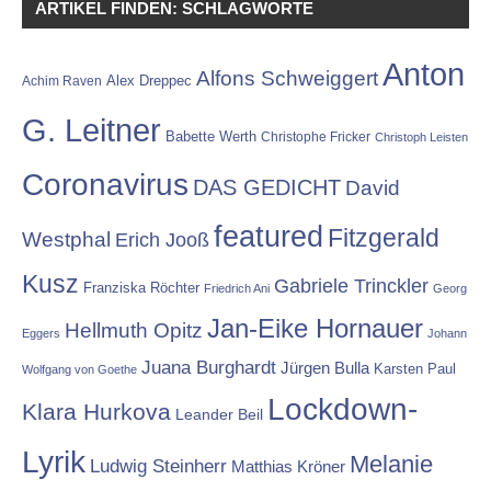
ARTIKEL FINDEN: SCHLAGWORTE
Anton
Alfons Schweiggert
Alex Dreppec
Achim Raven
G. Leitner
Babette Werth
Christophe Fricker
Christoph Leisten
Coronavirus
DAS GEDICHT
David
featured
Fitzgerald
Westphal
Erich Jooß
Kusz
Gabriele Trinckler
Franziska Röchter
Friedrich Ani
Georg
Jan-Eike Hornauer
Hellmuth Opitz
Eggers
Johann
Juana Burghardt
Jürgen Bulla
Karsten Paul
Wolfgang von Goethe
Lockdown-
Klara Hurkova
Leander Beil
Lyrik
Melanie
Ludwig Steinherr
Matthias Kröner