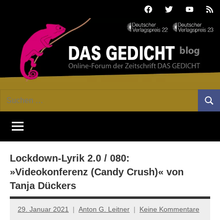
Zum
Facebook
Twitter
Youtube
Fee
Inhalt
springen
DAS
Online-
Suchen
Forum
Such
GEDICHT
nach:
von
DAS
blog
GEDICHT.
Zeitschrift
Lockdown-Lyrik 2.0 / 080:
für
Lyrik,
»Videokonferenz (Candy Crush)« von
Essay
Tanja Dückers
und
Kritik
29. Januar 2021
Anton G. Leitner
Keine Kommentare