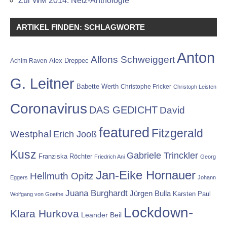
Zur WM 2014: Netz-Anthologie
ARTIKEL FINDEN: SCHLAGWORTE
Anton
Alfons Schweiggert
Alex Dreppec
Achim Raven
G. Leitner
Babette Werth
Christophe Fricker
Christoph Leisten
Coronavirus
DAS GEDICHT
David
featured
Fitzgerald
Westphal
Erich Jooß
Kusz
Gabriele Trinckler
Franziska Röchter
Friedrich Ani
Georg
Jan-Eike Hornauer
Hellmuth Opitz
Eggers
Johann
Juana Burghardt
Jürgen Bulla
Karsten Paul
Wolfgang von Goethe
Lockdown-
Klara Hurkova
Leander Beil