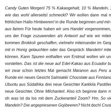
Candy
Guten Morgen!
75 % Kakaogehalt, 10 % Mandeln, 1
wie das wohl
allerseits!
schmeckt?
Wir wollen dann mal 
fröhlichen Hallo
Himbeeren!
in die Runde beginnen
und mit
aus fairem
Für heute haben wir uns
Handel
vorgenommen
uns der Frage zuzuwenden
als Antwort auf
wie wir mitei
kommen
Brokkoli geschaffen
, vielmehr miteinander im Ges
mit in Honig getauchten
oder das Gespräch
Mandeln!
mite
können.
Kann Spuren enthalten von
Erstmal wollen wir un
vorstellen.
Das ist die neue auf Edel-Kakao aus Ecuador b
wir zwar schon letztes Mal gemacht
Maranon aus Peru
ab
Runde ein neues Gesicht
Salmiakki Chocolate aus Finnlan
Ubuntu aus Südafrika
drei neue Gesichter
Karkkila Pastille
neue Gesichter.
Ohne Milchanteil.
Also ich beginne dann 
oh was ist da los mit dem
Zuckeranteil
Zoom? Hm.
So vi
Mandeln? Die angepriesenen Gojibeeren?
Nicht doch!
Crus