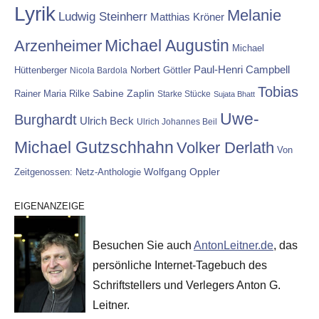
Lyrik
Melanie
Ludwig Steinherr
Matthias Kröner
Michael Augustin
Arzenheimer
Michael
Paul-Henri Campbell
Hüttenberger
Nicola Bardola
Norbert Göttler
Tobias
Rainer Maria Rilke
Sabine Zaplin
Starke Stücke
Sujata Bhatt
Uwe-
Burghardt
Ulrich Beck
Ulrich Johannes Beil
Michael Gutzschhahn
Volker Derlath
Von
Wolfgang Oppler
Zeitgenossen: Netz-Anthologie
EIGENANZEIGE
Besuchen Sie auch
AntonLeitner.de
, das
persönliche Internet-Tagebuch des
Schriftstellers und Verlegers Anton G.
Leitner.