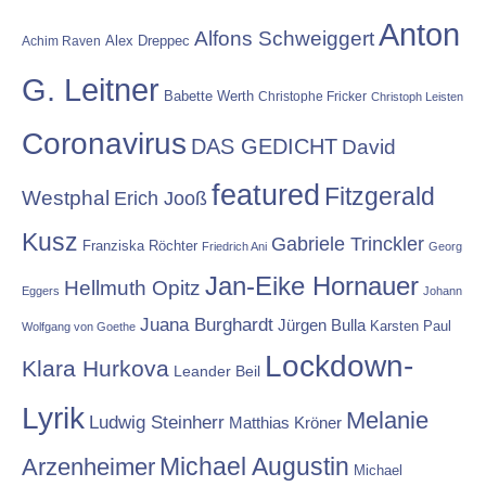
Anton
Alfons Schweiggert
Alex Dreppec
Achim Raven
G. Leitner
Babette Werth
Christophe Fricker
Christoph Leisten
Coronavirus
DAS GEDICHT
David
featured
Fitzgerald
Westphal
Erich Jooß
Kusz
Gabriele Trinckler
Franziska Röchter
Friedrich Ani
Georg
Jan-Eike Hornauer
Hellmuth Opitz
Eggers
Johann
Juana Burghardt
Jürgen Bulla
Karsten Paul
Wolfgang von Goethe
Lockdown-
Klara Hurkova
Leander Beil
Lyrik
Melanie
Ludwig Steinherr
Matthias Kröner
Michael Augustin
Arzenheimer
Michael