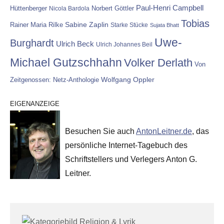
Paul-Henri Campbell
Hüttenberger
Nicola Bardola
Norbert Göttler
Tobias
Rainer Maria Rilke
Sabine Zaplin
Starke Stücke
Sujata Bhatt
Uwe-
Burghardt
Ulrich Beck
Ulrich Johannes Beil
Michael Gutzschhahn
Volker Derlath
Von
Wolfgang Oppler
Zeitgenossen: Netz-Anthologie
EIGENANZEIGE
Besuchen Sie auch
AntonLeitner.de
, das
persönliche Internet-Tagebuch des
Schriftstellers und Verlegers Anton G.
Leitner.