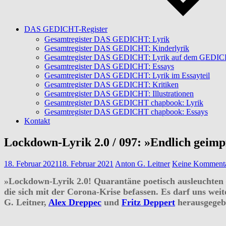
DAS GEDICHT-Register
Gesamtregister DAS GEDICHT: Lyrik
Gesamtregister DAS GEDICHT: Kinderlyrik
Gesamtregister DAS GEDICHT: Lyrik auf dem GEDICHT
Gesamtregister DAS GEDICHT: Essays
Gesamtregister DAS GEDICHT: Lyrik im Essayteil
Gesamtregister DAS GEDICHT: Kritiken
Gesamtregister DAS GEDICHT: Illustrationen
Gesamtregister DAS GEDICHT chapbook: Lyrik
Gesamtregister DAS GEDICHT chapbook: Essays
Kontakt
Lockdown-Lyrik 2.0 / 097: »Endlich geimp
18. Februar 2021
18. Februar 2021
Anton G. Leitner
Keine Komment
»Lockdown-Lyrik 2.0! Quarantäne poetisch ausleuchten –
die sich mit der Corona-Krise befassen. Es darf uns wei
G. Leitner,
Alex Dreppec
und
Fritz Deppert
herausgegebe