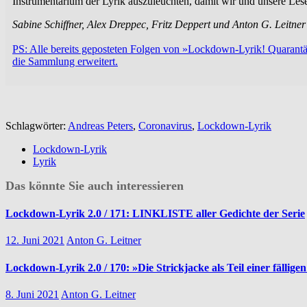
Instrumentarium der Lyrik auszuleuchten, damit wir und unsere Lese
Sabine Schiffner, Alex Dreppec, Fritz Deppert und Anton G. Leitner
PS: Alle bereits geposteten Folgen von »Lockdown-Lyrik! Quarantäne
die Sammlung erweitert.
Schlagwörter:
Andreas Peters
,
Coronavirus
,
Lockdown-Lyrik
Lockdown-Lyrik
Lyrik
Das könnte Sie auch interessieren
Lockdown-Lyrik 2.0 / 171: LINKLISTE aller Gedichte der Serie
12. Juni 2021
Anton G. Leitner
Lockdown-Lyrik 2.0 / 170: »Die Strickjacke als Teil einer fälli
8. Juni 2021
Anton G. Leitner