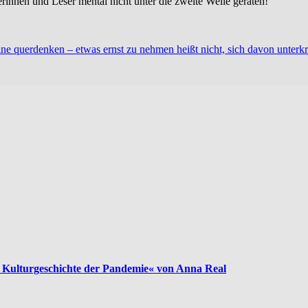
rinnen und Leser mental nicht unter die zweite Welle geraten!
 querdenken – etwas ernst zu nehmen heißt nicht, sich davon unterkrieg
gen Kulturgeschichte der Pandemie« von Anna Real