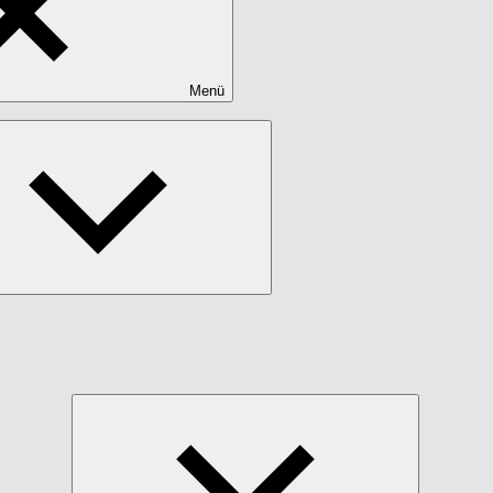
Menü
Untermenü
öffnen
Untermenü
öffnen