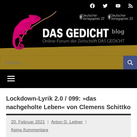
Zum
Facebook
Twitter
Youtube
Fee
Inhalt
springen
DAS
Online-
Suchen
Forum
Such
GEDICHT
nach:
von
DAS
blog
GEDICHT.
Zeitschrift
Lockdown-Lyrik 2.0 / 099: »das
für
Lyrik,
nachgeholte Leben« von Clemens Schittko
Essay
und
20. Februar 2021
Anton G. Leitner
Kritik
Keine Kommentare