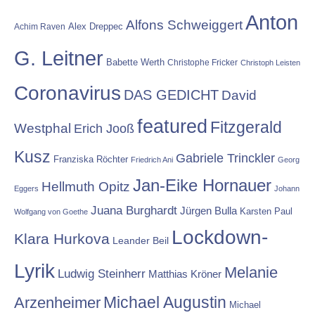
Anton
Alfons Schweiggert
Alex Dreppec
Achim Raven
G. Leitner
Babette Werth
Christophe Fricker
Christoph Leisten
Coronavirus
DAS GEDICHT
David
featured
Fitzgerald
Westphal
Erich Jooß
Kusz
Gabriele Trinckler
Franziska Röchter
Friedrich Ani
Georg
Jan-Eike Hornauer
Hellmuth Opitz
Eggers
Johann
Juana Burghardt
Jürgen Bulla
Karsten Paul
Wolfgang von Goethe
Lockdown-
Klara Hurkova
Leander Beil
Lyrik
Melanie
Ludwig Steinherr
Matthias Kröner
Michael Augustin
Arzenheimer
Michael