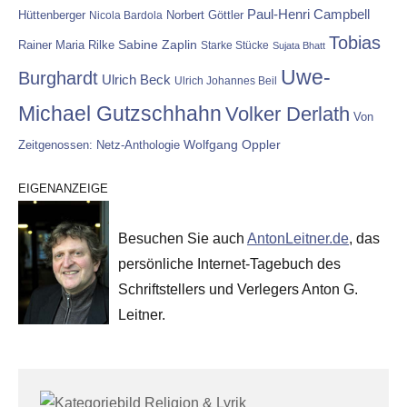
Paul-Henri Campbell
Hüttenberger
Nicola Bardola
Norbert Göttler
Tobias
Rainer Maria Rilke
Sabine Zaplin
Starke Stücke
Sujata Bhatt
Uwe-
Burghardt
Ulrich Beck
Ulrich Johannes Beil
Michael Gutzschhahn
Volker Derlath
Von
Wolfgang Oppler
Zeitgenossen: Netz-Anthologie
EIGENANZEIGE
Besuchen Sie auch
AntonLeitner.de
, das
persönliche Internet-Tagebuch des
Schriftstellers und Verlegers Anton G.
Leitner.