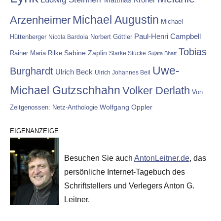
Michael Augustin
Arzenheimer
Michael
Paul-Henri Campbell
Hüttenberger
Nicola Bardola
Norbert Göttler
Tobias
Rainer Maria Rilke
Sabine Zaplin
Starke Stücke
Sujata Bhatt
Uwe-
Burghardt
Ulrich Beck
Ulrich Johannes Beil
Michael Gutzschhahn
Volker Derlath
Von
Wolfgang Oppler
Zeitgenossen: Netz-Anthologie
EIGENANZEIGE
Besuchen Sie auch
AntonLeitner.de
, das
persönliche Internet-Tagebuch des
Schriftstellers und Verlegers Anton G.
Leitner.