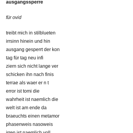
ausgangssperre
für ovid
treibt mich in stilblueten
irrsinn hinein und hin
ausgang gesperrt der kon
tag für tag neu infi
ziern sich nicht lange ver
schicken ihn nach finis
terrae als waer er n t
error ist tomi die
wahrheit ist naemlich die
welt ist am ende da
braeuchts einen metamor
phasenweis nasoweis
irren ist naemlich voll