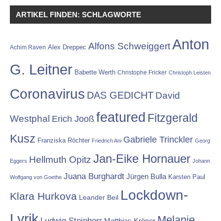
ARTIKEL FINDEN: SCHLAGWORTE
Anton
Alfons Schweiggert
Alex Dreppec
Achim Raven
G. Leitner
Babette Werth
Christophe Fricker
Christoph Leisten
Coronavirus
DAS GEDICHT
David
featured
Fitzgerald
Westphal
Erich Jooß
Kusz
Gabriele Trinckler
Franziska Röchter
Friedrich Ani
Georg
Jan-Eike Hornauer
Hellmuth Opitz
Eggers
Johann
Juana Burghardt
Jürgen Bulla
Karsten Paul
Wolfgang von Goethe
Lockdown-
Klara Hurkova
Leander Beil
Lyrik
Melanie
Ludwig Steinherr
Matthias Kröner