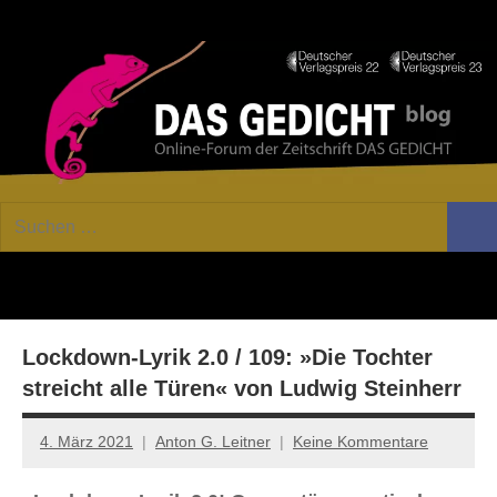
Zum
Facebook
Twitter
Youtube
Fee
Inhalt
springen
DAS
Online-
Suchen
Forum
Such
GEDICHT
nach:
von
DAS
blog
GEDICHT.
Zeitschrift
Lockdown-Lyrik 2.0 / 109: »Die Tochter
für
Lyrik,
streicht alle Türen« von Ludwig Steinherr
Essay
und
4. März 2021
Anton G. Leitner
Keine Kommentare
Kritik