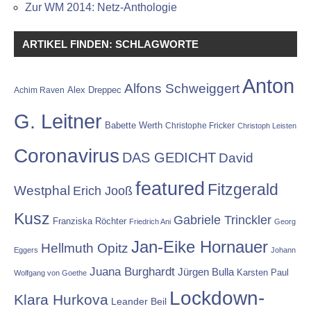
Zur WM 2014: Netz-Anthologie
ARTIKEL FINDEN: SCHLAGWORTE
Anton
Alfons Schweiggert
Alex Dreppec
Achim Raven
G. Leitner
Babette Werth
Christophe Fricker
Christoph Leisten
Coronavirus
DAS GEDICHT
David
featured
Fitzgerald
Westphal
Erich Jooß
Kusz
Gabriele Trinckler
Franziska Röchter
Friedrich Ani
Georg
Jan-Eike Hornauer
Hellmuth Opitz
Eggers
Johann
Juana Burghardt
Jürgen Bulla
Karsten Paul
Wolfgang von Goethe
Lockdown-
Klara Hurkova
Leander Beil