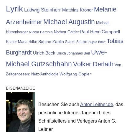
Lyrik
Melanie
Ludwig Steinherr
Matthias Kröner
Michael Augustin
Arzenheimer
Michael
Paul-Henri Campbell
Hüttenberger
Nicola Bardola
Norbert Göttler
Tobias
Rainer Maria Rilke
Sabine Zaplin
Starke Stücke
Sujata Bhatt
Uwe-
Burghardt
Ulrich Beck
Ulrich Johannes Beil
Michael Gutzschhahn
Volker Derlath
Von
Wolfgang Oppler
Zeitgenossen: Netz-Anthologie
EIGENANZEIGE
Besuchen Sie auch
AntonLeitner.de
, das
persönliche Internet-Tagebuch des
Schriftstellers und Verlegers Anton G.
Leitner.