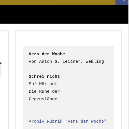
Suc
nach:
Vers der Woche
Schrei nicht
So! Hör auf

Die Ruhe der

Gegenstände.

Archiv Rubrik "Vers der Woche"