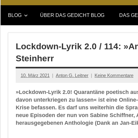
Online-
DAS
Forum
BLOG
ÜBER DAS GEDICHT BLOG
DAS GE
von
GEDICHT
DAS
GEDICHT.
blog
Zeitschrift
Lockdown-Lyrik 2.0 / 114: »
für
Steinherr
Lyrik,
Essay
und
10. März 2021
Anton G. Leitner
Keine Kommentare
Kritik
»Lockdown-Lyrik 2.0! Quarantäne poetisch aus
davon unterkriegen zu lassen« ist eine Onlin
Krise befassen. Es darf uns weiterhin die Spr
neue Episoden der nun von Sabine Schiffner, 
herausgegebenen Anthologie (Dank an Jan-Eik