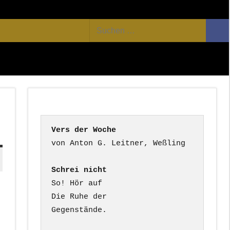
Facebook
Twitter
Youtube
Feed
Suchen
Suc
nach:
Vers der Woche
Schrei nicht
So! Hör auf

Die Ruhe der

Gegenstände.
