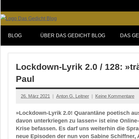
Zum
Inhalt
springen
Online-
DAS
Forum
BLOG
ÜBER DAS GEDICHT BLOG
DAS GE
von
GEDICHT
DAS
GEDICHT.
blog
Zeitschrift
Lockdown-Lyrik 2.0 / 128: »
für
Paul
Lyrik,
Essay
und
26. März 2021
Anton G. Leitner
Keine Kommentare
Kritik
»Lockdown-Lyrik 2.0! Quarantäne poetisch aus
davon unterkriegen zu lassen« ist eine Onlin
Krise befassen. Es darf uns weiterhin die Spr
neue Episoden der nun von Sabine Schiffner, 