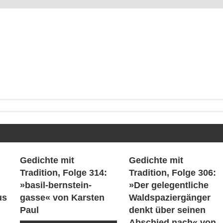
Gedichte mit
Gedichte mit
Tradition, Folge 314:
Tradition, Folge 306:
»basil-bernstein-
»Der gelegentliche
us
gasse« von Karsten
Waldspaziergänger
Paul
denkt über seinen
Abschied nach« von