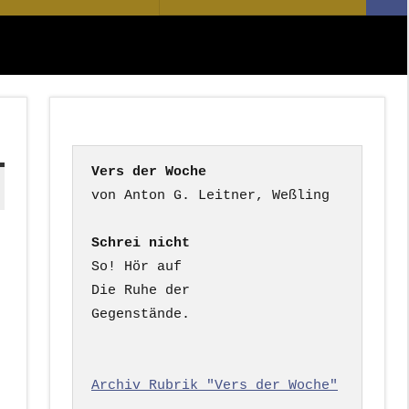
Suc
nach:
Vers der Woche
Schrei nicht
So! Hör auf

Die Ruhe der

Gegenstände.

Archiv Rubrik "Vers der Woche"