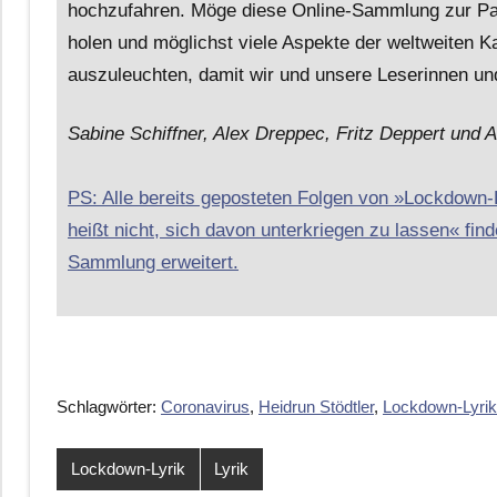
hochzufahren. Möge diese Online-Sammlung zur Pand
holen und möglichst viele Aspekte der weltweiten K
auszuleuchten, damit wir und unsere Leserinnen und
Sabine Schiffner, Alex Dreppec, Fritz Deppert und A
PS: Alle bereits geposteten Folgen von »Lockdown
heißt nicht, sich davon unterkriegen zu lassen« finde
Sammlung erweitert.
Schlagwörter:
Coronavirus
,
Heidrun Stödtler
,
Lockdown-Lyrik
Lockdown-Lyrik
Lyrik