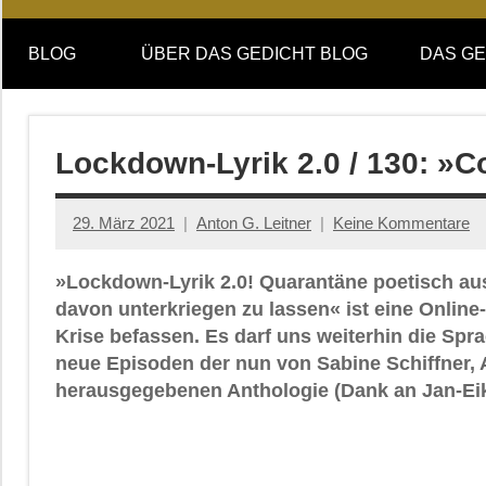
Online-
DAS
Forum
BLOG
ÜBER DAS GEDICHT BLOG
DAS GE
von
GEDICHT
DAS
GEDICHT.
blog
Zeitschrift
Lockdown-Lyrik 2.0 / 130: »C
für
Lyrik,
29. März 2021
Anton G. Leitner
Keine Kommentare
Essay
und
»Lockdown-Lyrik 2.0! Quarantäne poetisch aus
Kritik
davon unterkriegen zu lassen« ist eine Onlin
Krise befassen. Es darf uns weiterhin die Spr
neue Episoden der nun von Sabine Schiffner, 
herausgegebenen Anthologie (Dank an Jan-Eik