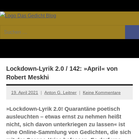
Zum
Facebook
Twitter
Youtube
Fee
Inhalt
springen
DAS
Online-
Suchen
Forum
Such
GEDICHT
nach:
von
DAS
blog
GEDICHT.
Zeitschrift
Lockdown-Lyrik 2.0 / 142: »April« von
für
Lyrik,
Robert Meskhi
Essay
und
19. April 2021
Anton G. Leitner
Keine Kommentare
Kritik
»Lockdown-Lyrik 2.0! Quarantäne poetisch
ausleuchten – etwas ernst zu nehmen heißt
nicht, sich davon unterkriegen zu lassen« ist
eine Online-Sammlung von Gedichten, die sich