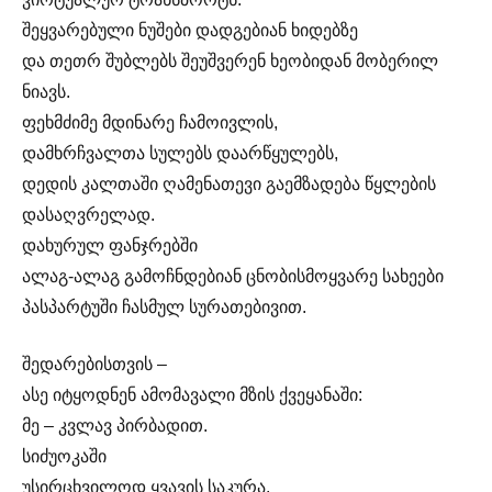
შეყვარებული ნუშები დადგებიან ხიდებზე
და თეთრ შუბლებს შეუშვერენ ხეობიდან მობერილ
ნიავს.
ფეხმძიმე მდინარე ჩამოივლის,
დამხრჩვალთა სულებს დაარწყულებს,
დედის კალთაში ღამენათევი გაემზადება წყლების
დასაღვრელად.
დახურულ ფანჯრებში
ალაგ-ალაგ გამოჩნდებიან ცნობისმოყვარე სახეები
პასპარტუში ჩასმულ სურათებივით.
შედარებისთვის –
ასე იტყოდნენ ამომავალი მზის ქვეყანაში:
მე – კვლავ პირბადით.
სიძუოკაში
უსირცხვილოდ ყვავის საკურა.