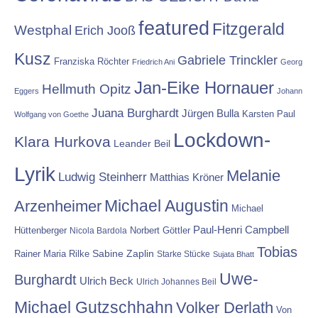
featured
Fitzgerald
Westphal
Erich Jooß
Kusz
Gabriele Trinckler
Franziska Röchter
Friedrich Ani
Georg
Jan-Eike Hornauer
Hellmuth Opitz
Eggers
Johann
Juana Burghardt
Jürgen Bulla
Karsten Paul
Wolfgang von Goethe
Lockdown-
Klara Hurkova
Leander Beil
Lyrik
Melanie
Ludwig Steinherr
Matthias Kröner
Michael Augustin
Arzenheimer
Michael
Paul-Henri Campbell
Hüttenberger
Nicola Bardola
Norbert Göttler
Tobias
Rainer Maria Rilke
Sabine Zaplin
Starke Stücke
Sujata Bhatt
Uwe-
Burghardt
Ulrich Beck
Ulrich Johannes Beil
Michael Gutzschhahn
Volker Derlath
Von