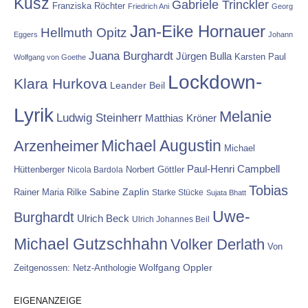
Kusz
Gabriele Trinckler
Franziska Röchter
Friedrich Ani
Georg
Jan-Eike Hornauer
Hellmuth Opitz
Eggers
Johann
Juana Burghardt
Jürgen Bulla
Karsten Paul
Wolfgang von Goethe
Lockdown-
Klara Hurkova
Leander Beil
Lyrik
Melanie
Ludwig Steinherr
Matthias Kröner
Michael Augustin
Arzenheimer
Michael
Paul-Henri Campbell
Hüttenberger
Nicola Bardola
Norbert Göttler
Tobias
Rainer Maria Rilke
Sabine Zaplin
Starke Stücke
Sujata Bhatt
Uwe-
Burghardt
Ulrich Beck
Ulrich Johannes Beil
Michael Gutzschhahn
Volker Derlath
Von
Wolfgang Oppler
Zeitgenossen: Netz-Anthologie
EIGENANZEIGE