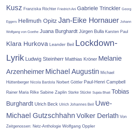
Kusz
Gabriele Trinckler
Franziska Röchter
Friedrich Ani
Georg
Jan-Eike Hornauer
Hellmuth Opitz
Eggers
Johann
Juana Burghardt
Jürgen Bulla
Karsten Paul
Wolfgang von Goethe
Lockdown-
Klara Hurkova
Leander Beil
Lyrik
Melanie
Ludwig Steinherr
Matthias Kröner
Michael Augustin
Arzenheimer
Michael
Paul-Henri Campbell
Hüttenberger
Nicola Bardola
Norbert Göttler
Tobias
Rainer Maria Rilke
Sabine Zaplin
Starke Stücke
Sujata Bhatt
Uwe-
Burghardt
Ulrich Beck
Ulrich Johannes Beil
Michael Gutzschhahn
Volker Derlath
Von
Wolfgang Oppler
Zeitgenossen: Netz-Anthologie