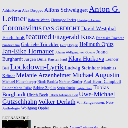
Anton G.
Alfons Schweiggert
Alex Dreppec
Achim Raven
Leitner
Babette Werth
Christophe Fricker
Christoph Leisten
Coronavirus
DAS GEDICHT
David Westphal
featured
Fitzgerald Kusz
Erich Jooß
Franziska Röchter
Hellmuth Opitz
Gabriele Trinckler
Friedrich Ani
Georg Eggers
Jan-Eike Hornauer
Juana
Johann Wolfgang von Goethe
Klara Hurkova
Burghardt
Jürgen Bulla
Leander
Karsten Paul
Lockdown-Lyrik
Ludwig Steinherr
Beil
Matthias
Michael Augustin
Melanie Arzenheimer
Kröner
Paul-Henri Campbell
Michael Hüttenberger
Norbert Göttler
Nicola Bardola
Tobias
Rainer Maria Rilke
Sabine Zaplin
Starke Stücke
Sujata Bhatt
Uwe-Michael
Burghardt
Ulrich Beck
Ulrich Johannes Beil
Gutzschhahn
Volker Derlath
Von Zeitgenossen: Netz-
Wolfgang Oppler
Anthologie
EIGENANZEIGE
Besuchen Sie auch
AntonLeitner.de
, das