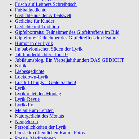
Frisch auf Leitners Schreibtisch
Fußballgedichte
Gedichte aus der Arbeitswelt
Gedichte für Kinder
Gedichte mit Tradition
Gipfelportraits: Teilnehmer des Gipfeltreffens im Bild
Gipfelrufe: Teilnehmer des Gipfeltreffens im Feature
Humor in der Lyrik
Im babylonischen Süden der Lyrik
Jahrhundertdichter: Top 10
Jubiläumsblog. Ein Vierteljahrhundert DAS GEDICHT
Kritik
Liebesgedichte
Lockdown-Lyrik
Lustful Things – Geile Sachen!
Lyrik
Lyrik rettet den Montag
Lyrik-Revue
Lyrik-TV
Melanie am Letzten
Naturgedicht des Monats
Neugelesen
Persönlichkeiten der Lyrik
Poesie im öffentlichen Raum: Fotos
Poesie. Meditationen