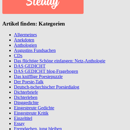
Artikel finden: Kategorien
Allgemeines
Anekdoten
Anthologien
Augustins Fundsachen
CDs
Das flüchtige Schöne einfangen: Netz-Anthologie
DAS GEDICHT
DAS GEDICHT blog-Fragebogen
Das knifflige Poesiepuzzle
Der Poesie-Talk
Deutsch-tschechischer Poesiedialog
Dichterbriefe
Dichterleben
Dinggedichte
Eingestreute Gedichte
Eingestreute Kritik
Einzeltitel
Essay
Fremdgehen, jung bleiben