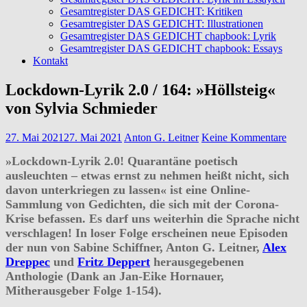
Gesamtregister DAS GEDICHT: Kritiken
Gesamtregister DAS GEDICHT: Illustrationen
Gesamtregister DAS GEDICHT chapbook: Lyrik
Gesamtregister DAS GEDICHT chapbook: Essays
Kontakt
Lockdown-Lyrik 2.0 / 164: »Höllsteig«
von Sylvia Schmieder
27. Mai 2021
27. Mai 2021
Anton G. Leitner
Keine Kommentare
»Lockdown-Lyrik 2.0! Quarantäne poetisch
ausleuchten – etwas ernst zu nehmen heißt nicht, sich
davon unterkriegen zu lassen« ist eine Online-
Sammlung von Gedichten, die sich mit der Corona-
Krise befassen. Es darf uns weiterhin die Sprache nicht
verschlagen! In loser Folge erscheinen neue Episoden
der nun von Sabine Schiffner, Anton G. Leitner,
Alex
Dreppec
und
Fritz Deppert
herausgegebenen
Anthologie (Dank an Jan-Eike Hornauer,
Mitherausgeber Folge 1-154).