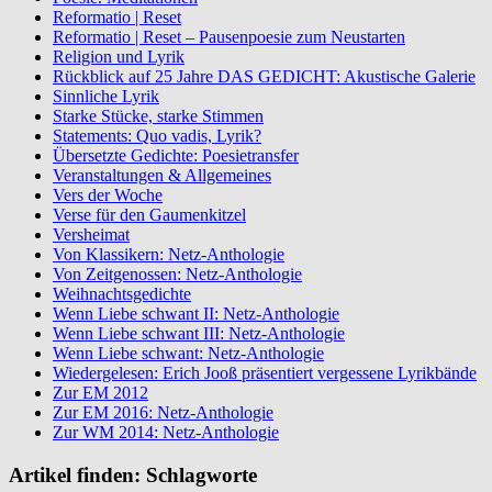
Reformatio | Reset
Reformatio | Reset – Pausenpoesie zum Neustarten
Religion und Lyrik
Rückblick auf 25 Jahre DAS GEDICHT: Akustische Galerie
Sinnliche Lyrik
Starke Stücke, starke Stimmen
Statements: Quo vadis, Lyrik?
Übersetzte Gedichte: Poesietransfer
Veranstaltungen & Allgemeines
Vers der Woche
Verse für den Gaumenkitzel
Versheimat
Von Klassikern: Netz-Anthologie
Von Zeitgenossen: Netz-Anthologie
Weihnachtsgedichte
Wenn Liebe schwant II: Netz-Anthologie
Wenn Liebe schwant III: Netz-Anthologie
Wenn Liebe schwant: Netz-Anthologie
Wiedergelesen: Erich Jooß präsentiert vergessene Lyrikbände
Zur EM 2012
Zur EM 2016: Netz-Anthologie
Zur WM 2014: Netz-Anthologie
Artikel finden: Schlagworte