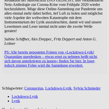
Redaktion der Jahresschrift DAS GEDICHT, ihre vieldiskutierte
Netz-Anthologie zur Corona-Krise vom Frühjahr 2020 wieder
hochzufahren. Möge diese Online-Sammlung zur Pandemie uns
allen einmal mehr dabei helfen, tief Luft zu holen und möglichst
viele Aspekte der weltweiten Katastrophe mit dem
Instrumentarium der Lyrik auszuleuchten, damit wir und unsere
Leserinnen und Leser mental nicht unter die zweite Welle
geraten!
Sabine Schiffner, Alex Dreppec, Fritz Deppert und Anton G.
Leitner
PS: Alle bereits geposteten Folgen von »Lockdown-Lyrik!
Quarantäne querdenken – etwas ernst zu nehmen heißt nicht,
sich davon unterkriegen zu lassen« finden Sie hier. In loser,
jedoch zügiger Folge wird die Sammlung erweitert.
Schlagwörter:
Coronavirus
,
Lockdown-Lyrik
,
Sylvia Schmieder
Lockdown-Lyrik
Lyrik