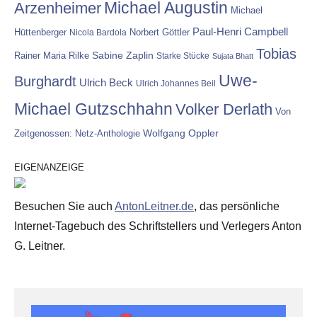
Michael Augustin
Arzenheimer
Michael
Paul-Henri Campbell
Hüttenberger
Nicola Bardola
Norbert Göttler
Tobias
Rainer Maria Rilke
Sabine Zaplin
Starke Stücke
Sujata Bhatt
Uwe-
Burghardt
Ulrich Beck
Ulrich Johannes Beil
Michael Gutzschhahn
Volker Derlath
Von
Wolfgang Oppler
Zeitgenossen: Netz-Anthologie
EIGENANZEIGE
Besuchen Sie auch
AntonLeitner.de
, das persönliche
Internet-Tagebuch des Schriftstellers und Verlegers Anton
G. Leitner.