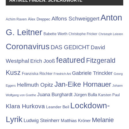
ARTIKEL FINDEN: SCHLAGWORTE
Anton
Alfons Schweiggert
Alex Dreppec
Achim Raven
G. Leitner
Babette Werth
Christophe Fricker
Christoph Leisten
Coronavirus
DAS GEDICHT
David
featured
Fitzgerald
Westphal
Erich Jooß
Kusz
Gabriele Trinckler
Franziska Röchter
Friedrich Ani
Georg
Jan-Eike Hornauer
Hellmuth Opitz
Eggers
Johann
Juana Burghardt
Jürgen Bulla
Karsten Paul
Wolfgang von Goethe
Lockdown-
Klara Hurkova
Leander Beil
Lyrik
Melanie
Ludwig Steinherr
Matthias Kröner