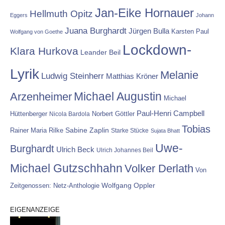
Jan-Eike Hornauer
Hellmuth Opitz
Eggers
Johann
Juana Burghardt
Jürgen Bulla
Karsten Paul
Wolfgang von Goethe
Lockdown-
Klara Hurkova
Leander Beil
Lyrik
Melanie
Ludwig Steinherr
Matthias Kröner
Michael Augustin
Arzenheimer
Michael
Paul-Henri Campbell
Hüttenberger
Nicola Bardola
Norbert Göttler
Tobias
Rainer Maria Rilke
Sabine Zaplin
Starke Stücke
Sujata Bhatt
Uwe-
Burghardt
Ulrich Beck
Ulrich Johannes Beil
Michael Gutzschhahn
Volker Derlath
Von
Wolfgang Oppler
Zeitgenossen: Netz-Anthologie
EIGENANZEIGE