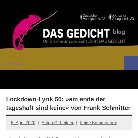
Zum
Facebook
Twitter
Youtube
Fee
Inhalt
springen
DAS
Online-
Suchen
Forum
Such
GEDICHT
nach:
von
DAS
blog
GEDICHT.
Zeitschrift
Lockdown-Lyrik 50: »am ende der
für
Lyrik,
tageshaft sind keine« von Frank Schmitter
Essay
und
5. April 2020
Anton G. Leitner
Keine Kommentare
Kritik