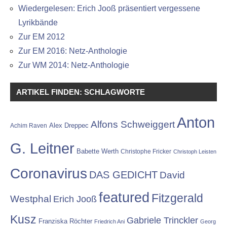
Wiedergelesen: Erich Jooß präsentiert vergessene
Lyrikbände
Zur EM 2012
Zur EM 2016: Netz-Anthologie
Zur WM 2014: Netz-Anthologie
ARTIKEL FINDEN: SCHLAGWORTE
Anton
Alfons Schweiggert
Alex Dreppec
Achim Raven
G. Leitner
Babette Werth
Christophe Fricker
Christoph Leisten
Coronavirus
DAS GEDICHT
David
featured
Fitzgerald
Westphal
Erich Jooß
Kusz
Gabriele Trinckler
Franziska Röchter
Friedrich Ani
Georg