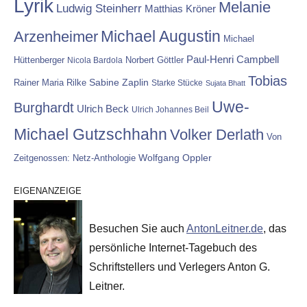
Lyrik
Melanie
Ludwig Steinherr
Matthias Kröner
Michael Augustin
Arzenheimer
Michael
Paul-Henri Campbell
Hüttenberger
Nicola Bardola
Norbert Göttler
Tobias
Rainer Maria Rilke
Sabine Zaplin
Starke Stücke
Sujata Bhatt
Uwe-
Burghardt
Ulrich Beck
Ulrich Johannes Beil
Michael Gutzschhahn
Volker Derlath
Von
Wolfgang Oppler
Zeitgenossen: Netz-Anthologie
EIGENANZEIGE
Besuchen Sie auch
AntonLeitner.de
, das
persönliche Internet-Tagebuch des
Schriftstellers und Verlegers Anton G.
Leitner.