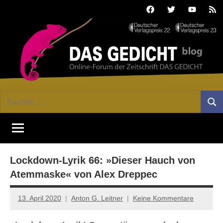
Zum
Facebook
Twitter
Youtube
Fee
Inhalt
springen
DAS
Online-
Suchen
Forum
Such
GEDICHT
nach:
von
DAS
blog
GEDICHT.
Zeitschrift
Lockdown-Lyrik 66: »Dieser Hauch von
für
Lyrik,
Atemmaske« von Alex Dreppec
Essay
und
13. April 2020
Anton G. Leitner
Keine Kommentare
Kritik