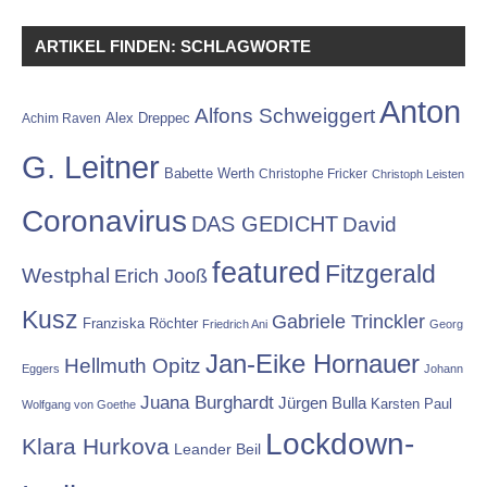
ARTIKEL FINDEN: SCHLAGWORTE
Anton
Alfons Schweiggert
Alex Dreppec
Achim Raven
G. Leitner
Babette Werth
Christophe Fricker
Christoph Leisten
Coronavirus
DAS GEDICHT
David
featured
Fitzgerald
Westphal
Erich Jooß
Kusz
Gabriele Trinckler
Franziska Röchter
Friedrich Ani
Georg
Jan-Eike Hornauer
Hellmuth Opitz
Eggers
Johann
Juana Burghardt
Jürgen Bulla
Karsten Paul
Wolfgang von Goethe
Lockdown-
Klara Hurkova
Leander Beil