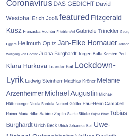
Coronavirus
DAS GEDICHT
David
featured
Fitzgerald
Westphal
Erich Jooß
Kusz
Gabriele Trinckler
Franziska Röchter
Friedrich Ani
Georg
Jan-Eike Hornauer
Hellmuth Opitz
Eggers
Johann
Juana Burghardt
Jürgen Bulla
Karsten Paul
Wolfgang von Goethe
Lockdown-
Klara Hurkova
Leander Beil
Lyrik
Melanie
Ludwig Steinherr
Matthias Kröner
Michael Augustin
Arzenheimer
Michael
Paul-Henri Campbell
Hüttenberger
Nicola Bardola
Norbert Göttler
Tobias
Rainer Maria Rilke
Sabine Zaplin
Starke Stücke
Sujata Bhatt
Uwe-
Burghardt
Ulrich Beck
Ulrich Johannes Beil