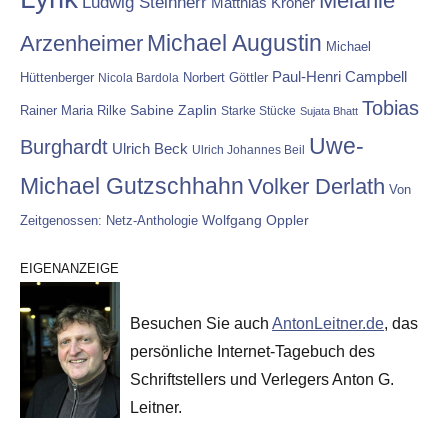
Melanie
Ludwig Steinherr
Matthias Kröner
Michael Augustin
Arzenheimer
Michael
Paul-Henri Campbell
Hüttenberger
Nicola Bardola
Norbert Göttler
Tobias
Rainer Maria Rilke
Sabine Zaplin
Starke Stücke
Sujata Bhatt
Uwe-
Burghardt
Ulrich Beck
Ulrich Johannes Beil
Michael Gutzschhahn
Volker Derlath
Von
Wolfgang Oppler
Zeitgenossen: Netz-Anthologie
EIGENANZEIGE
Besuchen Sie auch
AntonLeitner.de
, das
persönliche Internet-Tagebuch des
Schriftstellers und Verlegers Anton G.
Leitner.