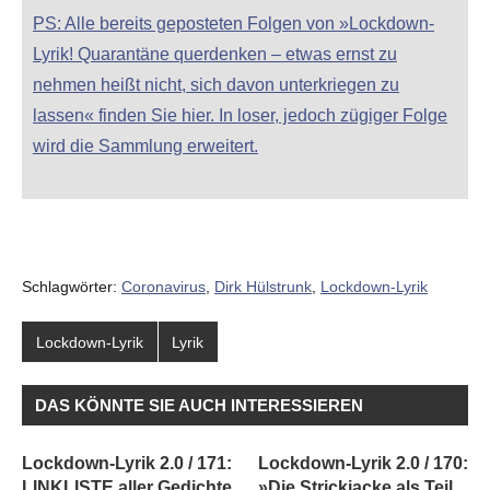
PS: Alle bereits geposteten Folgen von »Lockdown-
Lyrik! Quarantäne querdenken – etwas ernst zu
nehmen heißt nicht, sich davon unterkriegen zu
lassen« finden Sie hier. In loser, jedoch zügiger Folge
wird die Sammlung erweitert.
Schlagwörter:
Coronavirus
,
Dirk Hülstrunk
,
Lockdown-Lyrik
Lockdown-Lyrik
Lyrik
DAS KÖNNTE SIE AUCH INTERESSIEREN
Lockdown-Lyrik 2.0 / 171:
Lockdown-Lyrik 2.0 / 170:
LINKLISTE aller Gedichte
»Die Strickjacke als Teil