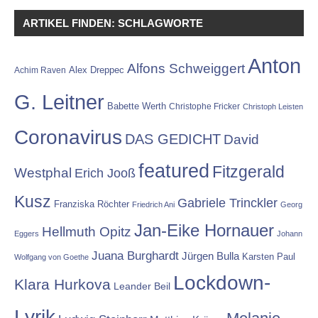
ARTIKEL FINDEN: SCHLAGWORTE
Anton
Alfons Schweiggert
Alex Dreppec
Achim Raven
G. Leitner
Babette Werth
Christophe Fricker
Christoph Leisten
Coronavirus
DAS GEDICHT
David
featured
Fitzgerald
Westphal
Erich Jooß
Kusz
Gabriele Trinckler
Franziska Röchter
Friedrich Ani
Georg
Jan-Eike Hornauer
Hellmuth Opitz
Eggers
Johann
Juana Burghardt
Jürgen Bulla
Karsten Paul
Wolfgang von Goethe
Lockdown-
Klara Hurkova
Leander Beil
Lyrik