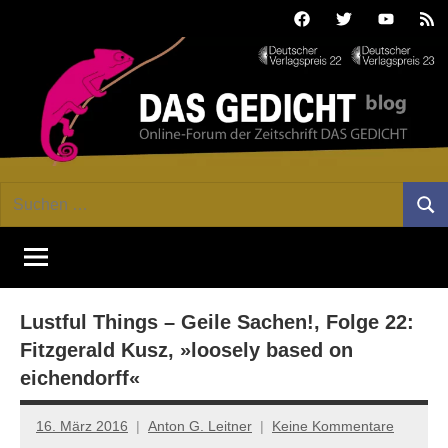
Zum
Facebook
Twitter
Youtube
Fee
Inhalt
springen
DAS
Online-
Suchen
Forum
Such
GEDICHT
nach:
von
DAS
blog
GEDICHT.
Zeitschrift
Lustful Things – Geile Sachen!, Folge 22:
für
Lyrik,
Fitzgerald Kusz, »loosely based on
Essay
eichendorff«
und
Kritik
16. März 2016
Anton G. Leitner
Keine Kommentare