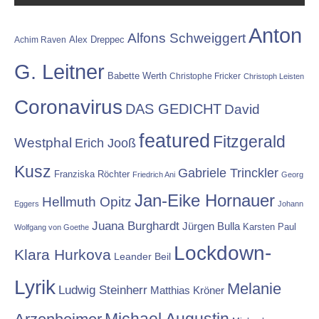
Anton
Alfons Schweiggert
Alex Dreppec
Achim Raven
G. Leitner
Babette Werth
Christophe Fricker
Christoph Leisten
Coronavirus
DAS GEDICHT
David
featured
Fitzgerald
Westphal
Erich Jooß
Kusz
Gabriele Trinckler
Franziska Röchter
Friedrich Ani
Georg
Jan-Eike Hornauer
Hellmuth Opitz
Eggers
Johann
Juana Burghardt
Jürgen Bulla
Karsten Paul
Wolfgang von Goethe
Lockdown-
Klara Hurkova
Leander Beil
Lyrik
Melanie
Ludwig Steinherr
Matthias Kröner