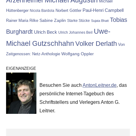
Michael Augustin
Arzenheimer
Michael
Paul-Henri Campbell
Hüttenberger
Nicola Bardola
Norbert Göttler
Tobias
Rainer Maria Rilke
Sabine Zaplin
Starke Stücke
Sujata Bhatt
Uwe-
Burghardt
Ulrich Beck
Ulrich Johannes Beil
Michael Gutzschhahn
Volker Derlath
Von
Wolfgang Oppler
Zeitgenossen: Netz-Anthologie
EIGENANZEIGE
Besuchen Sie auch
AntonLeitner.de
, das
persönliche Internet-Tagebuch des
Schriftstellers und Verlegers Anton G.
Leitner.