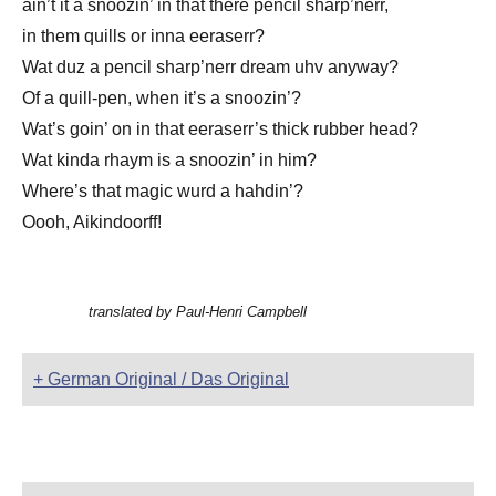
ain’t it a snoozin’ in that there pencil sharp’nerr,
in them quills or inna eeraserr?
Wat duz a pencil sharp’nerr dream uhv anyway?
Of a quill-pen, when it’s a snoozin’?
Wat’s goin’ on in that eeraserr’s thick rubber head?
Wat kinda rhaym is a snoozin’ in him?
Where’s that magic wurd a hahdin’?
Oooh, Aikindoorff!
translated by Paul-Henri Campbell
+ German Original / Das Original