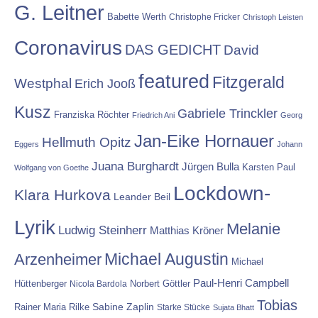
G. Leitner
Babette Werth
Christophe Fricker
Christoph Leisten
Coronavirus
DAS GEDICHT
David
featured
Fitzgerald
Westphal
Erich Jooß
Kusz
Gabriele Trinckler
Franziska Röchter
Friedrich Ani
Georg
Jan-Eike Hornauer
Hellmuth Opitz
Eggers
Johann
Juana Burghardt
Jürgen Bulla
Karsten Paul
Wolfgang von Goethe
Lockdown-
Klara Hurkova
Leander Beil
Lyrik
Melanie
Ludwig Steinherr
Matthias Kröner
Michael Augustin
Arzenheimer
Michael
Paul-Henri Campbell
Hüttenberger
Nicola Bardola
Norbert Göttler
Tobias
Rainer Maria Rilke
Sabine Zaplin
Starke Stücke
Sujata Bhatt