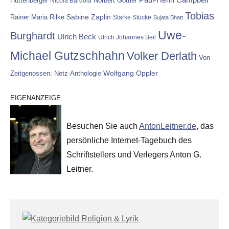
Hüttenberger
Nicola Bardola
Norbert Göttler
Tobias
Rainer Maria Rilke
Sabine Zaplin
Starke Stücke
Sujata Bhatt
Uwe-
Burghardt
Ulrich Beck
Ulrich Johannes Beil
Michael Gutzschhahn
Volker Derlath
Von
Wolfgang Oppler
Zeitgenossen: Netz-Anthologie
EIGENANZEIGE
Besuchen Sie auch
AntonLeitner.de
, das
persönliche Internet-Tagebuch des
Schriftstellers und Verlegers Anton G.
Leitner.