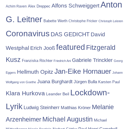
Anton
Alfons Schweiggert
Alex Dreppec
Achim Raven
G. Leitner
Babette Werth
Christophe Fricker
Christoph Leisten
Coronavirus
DAS GEDICHT
David
featured
Fitzgerald
Westphal
Erich Jooß
Kusz
Gabriele Trinckler
Franziska Röchter
Friedrich Ani
Georg
Jan-Eike Hornauer
Hellmuth Opitz
Eggers
Johann
Juana Burghardt
Jürgen Bulla
Karsten Paul
Wolfgang von Goethe
Lockdown-
Klara Hurkova
Leander Beil
Lyrik
Melanie
Ludwig Steinherr
Matthias Kröner
Michael Augustin
Arzenheimer
Michael
Paul-Henri Campbell