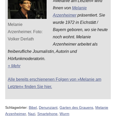
»Melanie am Letzten« wird
Ihnen von
Melanie
Arzenheimer
präsentiert. Sie
wurde 1972 in Eichstätt /
Melanie
Bayern geboren, wo sie heute
Arzenheimer. Foto:
noch wohnt. Melanie
Volker Derlath
Arzenheimer arbeitet als
freiberufliche Journalistin, Autorin und
Hörfunkmoderatorin.
+ Mehr
Alle bereits erschienenen Folgen von »Melanie am
Letzten« finden Sie hier.
Schlagwörter:
Bibel
,
Denunziant
,
Garten des Grauens
,
Melanie
Arzenheimer
,
Nazi
,
Smartphone
,
Wurm