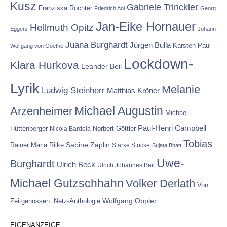
Kusz
Gabriele Trinckler
Franziska Röchter
Friedrich Ani
Georg
Jan-Eike Hornauer
Hellmuth Opitz
Eggers
Johann
Juana Burghardt
Jürgen Bulla
Karsten Paul
Wolfgang von Goethe
Lockdown-
Klara Hurkova
Leander Beil
Lyrik
Melanie
Ludwig Steinherr
Matthias Kröner
Michael Augustin
Arzenheimer
Michael
Paul-Henri Campbell
Hüttenberger
Nicola Bardola
Norbert Göttler
Tobias
Rainer Maria Rilke
Sabine Zaplin
Starke Stücke
Sujata Bhatt
Uwe-
Burghardt
Ulrich Beck
Ulrich Johannes Beil
Michael Gutzschhahn
Volker Derlath
Von
Wolfgang Oppler
Zeitgenossen: Netz-Anthologie
EIGENANZEIGE