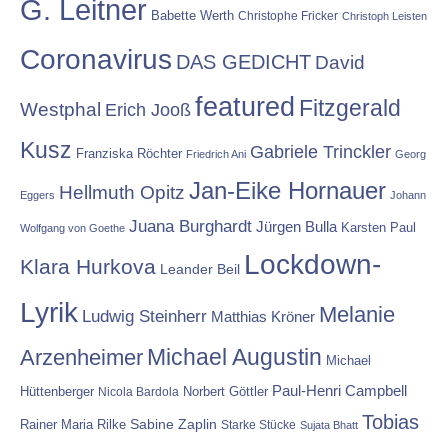
G. Leitner
Babette Werth
Christophe Fricker
Christoph Leisten
Coronavirus
DAS GEDICHT
David
featured
Fitzgerald
Westphal
Erich Jooß
Kusz
Gabriele Trinckler
Franziska Röchter
Friedrich Ani
Georg
Jan-Eike Hornauer
Hellmuth Opitz
Eggers
Johann
Juana Burghardt
Jürgen Bulla
Karsten Paul
Wolfgang von Goethe
Lockdown-
Klara Hurkova
Leander Beil
Lyrik
Melanie
Ludwig Steinherr
Matthias Kröner
Michael Augustin
Arzenheimer
Michael
Paul-Henri Campbell
Hüttenberger
Nicola Bardola
Norbert Göttler
Tobias
Rainer Maria Rilke
Sabine Zaplin
Starke Stücke
Sujata Bhatt