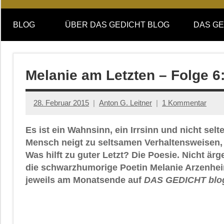
Online-
DAS
Forum
BLOG
ÜBER DAS GEDICHT BLOG
DAS GE
von
GEDICHT
DAS
GEDICHT.
blog
Zeitschrift
Melanie am Letzten – Folge 6:
für
Lyrik,
28. Februar 2015
Anton G. Leitner
1 Kommentar
Essay
und
Es ist ein Wahnsinn, ein Irrsinn und nicht selt
Kritik
Mensch neigt zu seltsamen Verhaltensweisen,
Was hilft zu guter Letzt? Die Poesie. Nicht är
die schwarzhumorige Poetin Melanie Arzenhe
jeweils am Monatsende auf
DAS GEDICHT blo