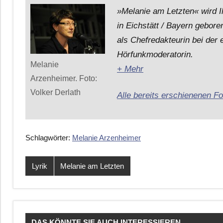
»Melanie am Letzten« wird 
in Eichstätt / Bayern gebore
als Chefredakteurin bei der 
Hörfunkmoderatorin.
Melanie
+ Mehr
Arzenheimer. Foto:
Volker Derlath
Alle bereits erschienenen Fo
Schlagwörter:
Melanie Arzenheimer
Lyrik
Melanie am Letzten
DAS KÖNNTE SIE AUCH INTERESSIEREN