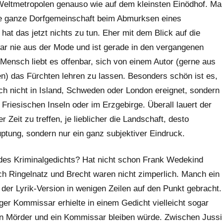
n Weltmetropolen genauso wie auf dem kleinsten Einödhof. Ma
 eine ganze Dorfgemeinschaft beim Abmurksen eines
hat das jetzt nichts zu tun. Eher mit dem Blick auf die
ar nie aus der Mode und ist gerade in den vergangenen
ensch liebt es offenbar, sich von einem Autor (gerne aus
n) das Fürchten lehren zu lassen. Besonders schön ist es,
 nicht in Island, Schweden oder London ereignet, sondern
 Friesischen Inseln oder im Erzgebirge. Überall lauert der
 Zeit zu treffen, je lieblicher die Landschaft, desto
uptung, sondern nur ein ganz subjektiver Eindruck.
g des Kriminalgedichts? Hat nicht schon Frank Wedekind
ch Ringelnatz und Brecht waren nicht zimperlich. Manch ein
der Lyrik-Version in wenigen Zeilen auf den Punkt gebracht.
ger Kommissar erhielte in einem Gedicht vielleicht sogar
ein Mörder und ein Kommissar bleiben würde. Zwischen Jussi