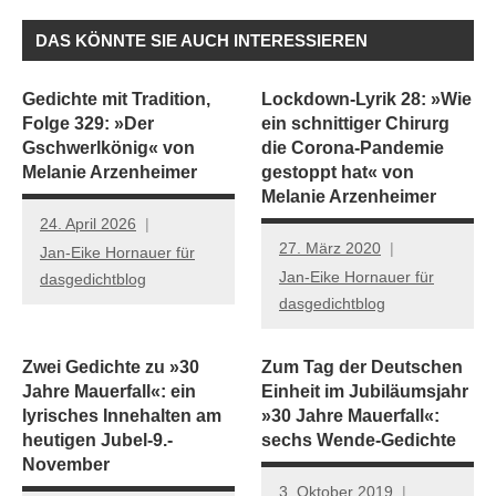
DAS KÖNNTE SIE AUCH INTERESSIEREN
Gedichte mit Tradition,
Lockdown-Lyrik 28: »Wie
Folge 329: »Der
ein schnittiger Chirurg
Gschwerlkönig« von
die Corona-Pandemie
Melanie Arzenheimer
gestoppt hat« von
Melanie Arzenheimer
24. April 2026
27. März 2020
Jan-Eike Hornauer für
Jan-Eike Hornauer für
dasgedichtblog
dasgedichtblog
Zwei Gedichte zu »30
Zum Tag der Deutschen
Jahre Mauerfall«: ein
Einheit im Jubiläumsjahr
lyrisches Innehalten am
»30 Jahre Mauerfall«:
heutigen Jubel-9.-
sechs Wende-Gedichte
November
3. Oktober 2019