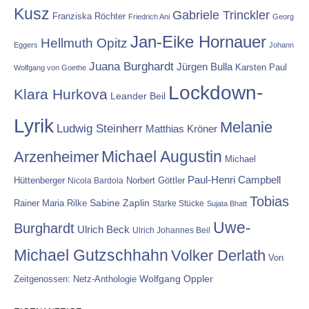
Kusz
Gabriele Trinckler
Franziska Röchter
Friedrich Ani
Georg
Jan-Eike Hornauer
Hellmuth Opitz
Eggers
Johann
Juana Burghardt
Jürgen Bulla
Karsten Paul
Wolfgang von Goethe
Lockdown-
Klara Hurkova
Leander Beil
Lyrik
Melanie
Ludwig Steinherr
Matthias Kröner
Michael Augustin
Arzenheimer
Michael
Paul-Henri Campbell
Hüttenberger
Nicola Bardola
Norbert Göttler
Tobias
Rainer Maria Rilke
Sabine Zaplin
Starke Stücke
Sujata Bhatt
Uwe-
Burghardt
Ulrich Beck
Ulrich Johannes Beil
Michael Gutzschhahn
Volker Derlath
Von
Wolfgang Oppler
Zeitgenossen: Netz-Anthologie