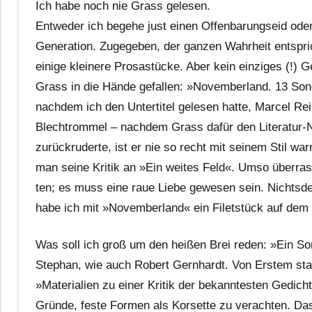
Ich habe noch nie Grass gelesen.
Entweder ich begehe just einen Offenbarungseid ode
Generation. Zugegeben, der ganzen Wahrheit entspri
einige kleinere Prosastücke. Aber kein einziges (!)
Grass in die Hände gefallen: »Novemberland. 13 Sonet
nachdem ich den Untertitel gelesen hatte, Marcel Re
Blechtrommel – nachdem Grass dafür den Literatur-No
zurückruderte, ist er nie so recht mit seinem Stil wa
man seine Kritik an »Ein weites Feld«. Umso überra
ten; es muss eine raue Liebe gewesen sein. Nichtsdes
habe ich mit »Novemberland« ein Filetstück auf dem
Was soll ich groß um den heißen Brei reden: »Ein S
Stephan, wie auch Robert Gernhardt. Von Erstem st
»Materialien zu einer Kritik der bekanntesten Gedich
Gründe, feste Formen als Korsette zu verachten. D