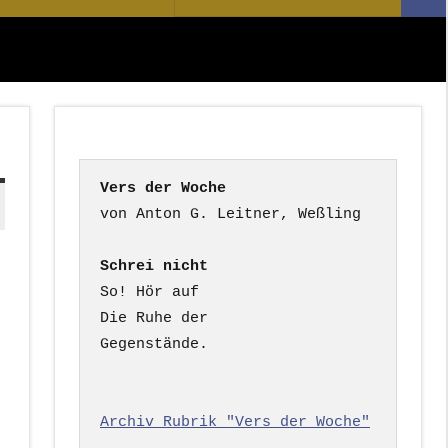
Suc
nach:
Vers der Woche
Schrei nicht
So! Hör auf

Die Ruhe der

Gegenstände.

Archiv Rubrik "Vers der Woche"