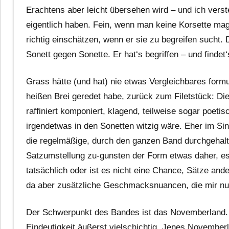
Erachtens aber leicht übersehen wird – und ich verste
eigentlich haben. Fein, wenn man keine Korsette mag, 
richtig einschätzen, wenn er sie zu begreifen sucht.
Sonett gegen Sonette. Er hat‘s begriffen – und finde
Grass hätte (und hat) nie etwas Vergleichbares for
heißen Brei geredet habe, zurück zum Filetstück: Di
raffiniert komponiert, klagend, teilweise sogar poeti
irgendetwas in den Sonetten witzig wäre. Eher im Sinn
die regelmäßige, durch den ganzen Band durchgehalte
Satzumstellung zu-gunsten der Form etwas daher, es i
tatsächlich oder ist es nicht eine Chance, Sätze a
da aber zusätzliche Geschmacksnuancen, die mir nur
Der Schwerpunkt des Bandes ist das Novemberland. J
Eindeutigkeit äußerst vielschichtig. Jenes November