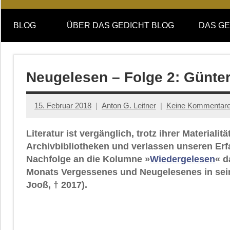
Online-
DAS
Forum
BLOG
ÜBER DAS GEDICHT BLOG
DAS GE
von
GEDICHT
DAS
GEDICHT.
blog
Zeitschrift
Neugelesen – Folge 2: Günte
für
Lyrik,
15. Februar 2018
Anton G. Leitner
Keine Kommentar
Essay
und
Literatur ist vergänglich, trotz ihrer Material
Kritik
Archivbibliotheken und verlassen unseren Er
Nachfolge an die Kolumne »
Wiedergelesen
« d
Monats Vergessenes und Neugelesenes in sei
Jooß, † 2017).