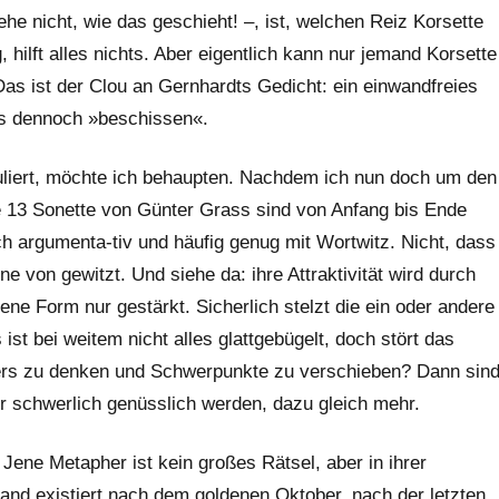
he nicht, wie das geschieht! –, ist, welchen Reiz Korsette
hilft alles nichts. Aber eigentlich kann nur jemand Korsette
 Das ist der Clou an Gernhardts Gedicht: ein einwandfreies
t‘s dennoch »beschissen«.
muliert, möchte ich behaupten. Nachdem ich nun doch um den
e 13 Sonette von Günter Grass sind von Anfang bis Ende
sch argumenta-tiv und häufig genug mit Wortwitz. Nicht, dass
e von gewitzt. Und siehe da: ihre Attraktivität wird durch
ne Form nur gestärkt. Sicherlich stelzt die ein oder andere
st bei weitem nicht alles glattgebügelt, doch stört das
nders zu denken und Schwerpunkte zu verschieben? Dann sin
 schwerlich genüsslich werden, dazu gleich mehr.
ene Metapher ist kein großes Rätsel, aber in ihrer
land existiert nach dem goldenen Oktober, nach der letzten