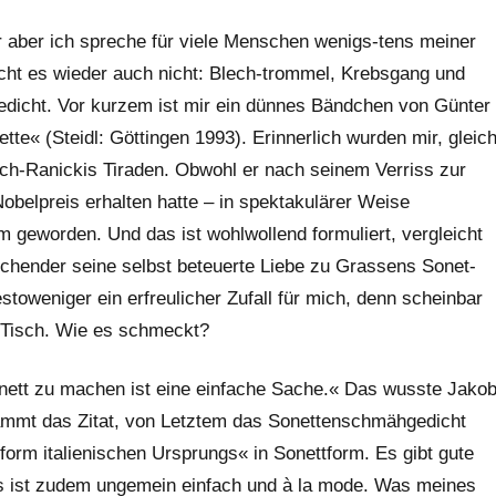
r aber ich spreche für viele Menschen wenigs-tens meiner
cht es wieder auch nicht: Blech-trommel, Krebsgang und
 Gedicht. Vor kurzem ist mir ein dünnes Bändchen von Günter
te« (Steidl: Göttingen 1993). Erinnerlich wurden mir, gleic
ich-Ranickis Tiraden. Obwohl er nach seinem Verriss zur
belpreis erhalten hatte – in spektakulärer Weise
rm geworden. Und das ist wohlwollend formuliert, vergleicht
schender seine selbst beteuerte Liebe zu Grassens Sonet-
toweniger ein erfreulicher Zufall für mich, denn scheinbar
 Tisch. Wie es schmeckt?
onett zu machen ist eine einfache Sache.« Das wusste Jako
ammt das Zitat, von Letztem das Sonettenschmähgedicht
tform italienischen Ursprungs« in Sonettform. Es gibt gute
as ist zudem ungemein einfach und à la mode. Was meines