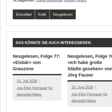
Schlagwörter:
David Westphal
,
Günter Grass
Einzeltitel
Kritik
Neugelesen
DAS KÖNNTE SIE AUCH INTERESSIEREN
Neugelesen, Folge 77:
Neugelesen, Folge 7
»Eisbär« von
»Ich habe große
Grauzone
Städte gesehen« vo
Jörg Fauser
15. Juli 2026
15. Juni 2026
Jan-Eike Hornauer für
Jan-Eike Hornauer für
dasgedichtblog
dasgedichtblog