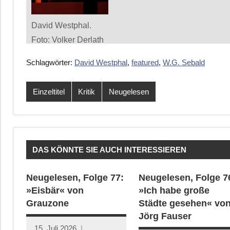
David Westphal.
Foto: Volker Derlath
Schlagwörter:
David Westphal
,
featured
,
W.G. Sebald
Einzeltitel
Kritik
Neugelesen
DAS KÖNNTE SIE AUCH INTERESSIEREN
Neugelesen, Folge 77:
Neugelesen, Folge 7
»Eisbär« von
»Ich habe große
Grauzone
Städte gesehen« vo
Jörg Fauser
15. Juli 2026