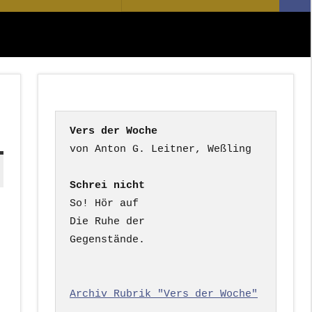
Suc
nach:
Vers der Woche
Schrei nicht
So! Hör auf

Die Ruhe der

Gegenstände.

Archiv Rubrik "Vers der Woche"