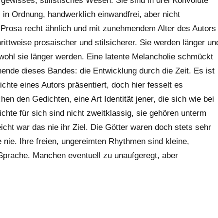
 gewisses, stilistisches Wesen. Sie sind in drei Konvolute
 in Ordnung, handwerklich einwandfrei, aber nicht
 Prosa recht ähnlich und mit zunehmendem Alter des Autors
ttweise prosaischer und stilsicherer. Sie werden länger un
bwohl sie länger werden. Eine latente Melancholie schmückt
nnende dieses Bandes: die Entwicklung durch die Zeit. Es ist
chte eines Autors präsentiert, doch hier fesselt es
n den Gedichten, eine Art Identität jener, die sich wie bei
hte für sich sind nicht zweitklassig, sie gehören unterm
cht war das nie ihr Ziel. Die Götter waren doch stets sehr
 nie. Ihre freien, ungereimten Rhythmen sind kleine,
prache. Manchen eventuell zu unaufgeregt, aber