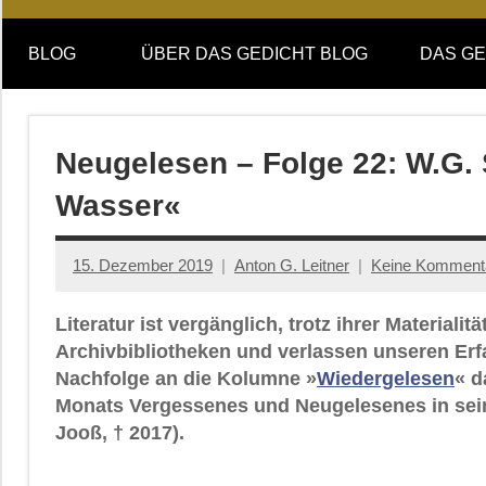
Online-
DAS
Forum
BLOG
ÜBER DAS GEDICHT BLOG
DAS GE
von
GEDICHT
DAS
GEDICHT.
blog
Zeitschrift
Neugelesen – Folge 22: W.G.
für
Wasser«
Lyrik,
Essay
und
15. Dezember 2019
Anton G. Leitner
Keine Komment
Kritik
Literatur ist vergänglich, trotz ihrer Material
Archivbibliotheken und verlassen unseren Er
Nachfolge an die Kolumne »
Wiedergelesen
« d
Monats Vergessenes und Neugelesenes in sei
Jooß, † 2017).