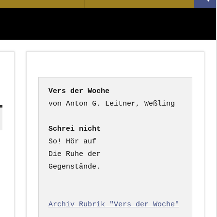
Suc
nach:
Vers der Woche
Schrei nicht
So! Hör auf

Die Ruhe der

Gegenstände.

Archiv Rubrik "Vers der Woche"