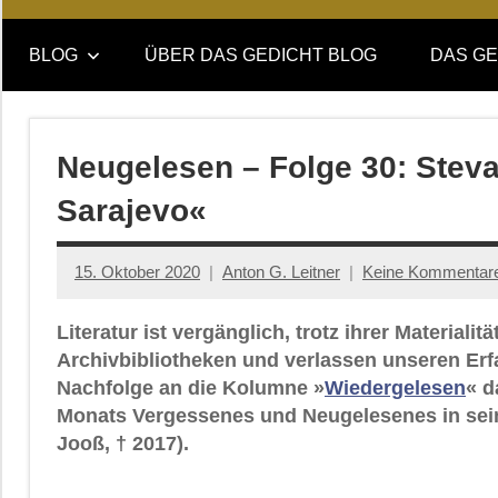
Online-
DAS
Forum
BLOG
ÜBER DAS GEDICHT BLOG
DAS GE
von
GEDICHT
DAS
GEDICHT.
blog
Zeitschrift
Neugelesen – Folge 30: Steva
für
Sarajevo«
Lyrik,
Essay
und
15. Oktober 2020
Anton G. Leitner
Keine Kommentar
Kritik
Literatur ist vergänglich, trotz ihrer Material
Archivbibliotheken und verlassen unseren Er
Nachfolge an die Kolumne »
Wiedergelesen
« d
Monats Vergessenes und Neugelesenes in sei
Jooß, † 2017).