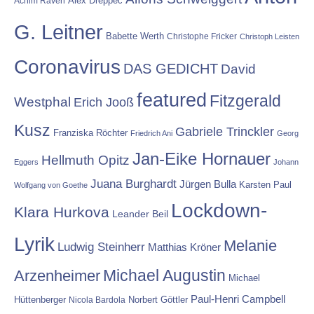
Alex Dreppec
Achim Raven
G. Leitner
Babette Werth
Christophe Fricker
Christoph Leisten
Coronavirus
DAS GEDICHT
David
featured
Fitzgerald
Westphal
Erich Jooß
Kusz
Gabriele Trinckler
Franziska Röchter
Friedrich Ani
Georg
Jan-Eike Hornauer
Hellmuth Opitz
Eggers
Johann
Juana Burghardt
Jürgen Bulla
Karsten Paul
Wolfgang von Goethe
Lockdown-
Klara Hurkova
Leander Beil
Lyrik
Melanie
Ludwig Steinherr
Matthias Kröner
Michael Augustin
Arzenheimer
Michael
Paul-Henri Campbell
Hüttenberger
Nicola Bardola
Norbert Göttler