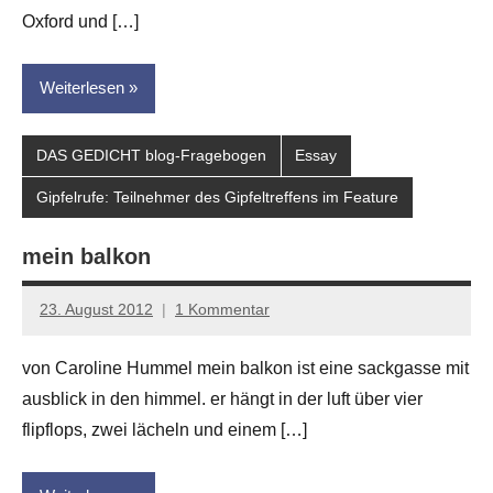
Oxford und […]
Weiterlesen
DAS GEDICHT blog-Fragebogen
Essay
Gipfelrufe: Teilnehmer des Gipfeltreffens im Feature
mein balkon
23. August 2012
1 Kommentar
Anton
G.
von Caroline Hummel mein balkon ist eine sackgasse mit
Leitner
ausblick in den himmel. er hängt in der luft über vier
flipflops, zwei lächeln und einem […]