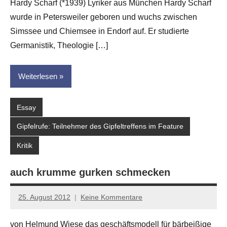
Hardy Scharf (*1939) Lyriker aus München Hardy Scharf
Leitner
wurde in Petersweiler geboren und wuchs zwischen
Simssee und Chiemsee in Endorf auf. Er studierte
Germanistik, Theologie […]
Weiterlesen
Essay
Gipfelrufe: Teilnehmer des Gipfeltreffens im Feature
Kritik
auch krumme gurken schmecken
25. August 2012
Keine Kommentare
Anton
G.
von Helmund Wiese das geschäftsmodell für bärbeißige