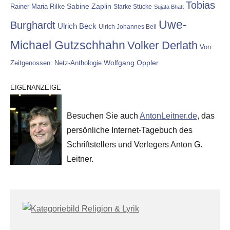
Tobias
Rainer Maria Rilke
Sabine Zaplin
Starke Stücke
Sujata Bhatt
Uwe-
Burghardt
Ulrich Beck
Ulrich Johannes Beil
Michael Gutzschhahn
Volker Derlath
Von
Wolfgang Oppler
Zeitgenossen: Netz-Anthologie
EIGENANZEIGE
Besuchen Sie auch
AntonLeitner.de
, das
persönliche Internet-Tagebuch des
Schriftstellers und Verlegers Anton G.
Leitner.