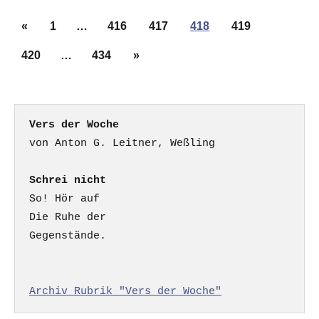
Seitennummerierung
Vorherige
«
1
…
416
417
418
419
der
Beiträge
Beiträge
Nächste
420
…
434
»
Beiträge
Vers der Woche
Schrei nicht
So! Hör auf

Die Ruhe der

Gegenstände.

Archiv Rubrik "Vers der Woche"