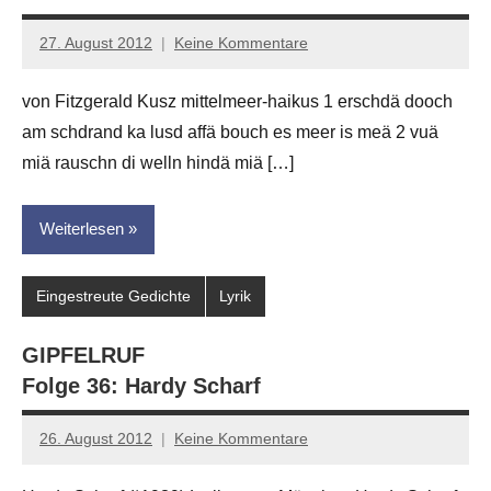
27. August 2012
Keine Kommentare
Anton
G.
von Fitzgerald Kusz mittelmeer-haikus 1 erschdä dooch
Leitner
am schdrand ka lusd affä bouch es meer is meä 2 vuä
miä rauschn di welln hindä miä […]
Weiterlesen
Eingestreute Gedichte
Lyrik
GIPFELRUF
Folge 36: Hardy Scharf
26. August 2012
Keine Kommentare
Anton
G.