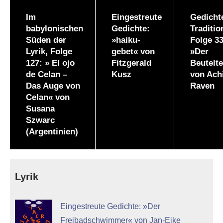
Im
Eingestreute
Gedicht
babylonischen
Gedichte:
Traditio
Süden der
»haiku-
Folge 33
Lyrik, Folge
gebet« von
»Der
127: » El ojo
Fitzgerald
Beutelte
de Celan –
Kusz
von Ach
Das Auge von
Raven
Celan« von
Susana
Szwarc
(Argentinien)
Lyrik
Eingestreute Gedichte: »Der
Freibadschwimmer« von Jan-Eike