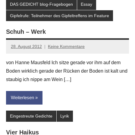
DAS GEDICHT blog-Fragebogen
Essay
Gipfelrufe: Teilnehmer des Gipfeltreffens im Feature
Schuh – Werk
28. August 2012
Keine Kommentare
Anton
G.
von Hanne Mausfeld Ich sitze gerade vor ihm auf dem
Leitner
Boden wirklich gerade der Rücken der Boden ist kalt und
staubig ich nippe am Wein […]
Weiterlesen
Eingestreute Gedichte
Lyrik
Vier Haikus