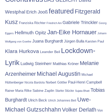
DAS GEDICHT
David
featured
Fitzgerald
Westphal
Erich Jooß
Kusz
Gabriele Trinckler
Franziska Röchter
Friedrich Ani
Georg
Jan-Eike Hornauer
Hellmuth Opitz
Eggers
Johann
Juana Burghardt
Jürgen Bulla
Karsten Paul
Wolfgang von Goethe
Lockdown-
Klara Hurkova
Leander Beil
Lyrik
Melanie
Ludwig Steinherr
Matthias Kröner
Michael Augustin
Arzenheimer
Michael
Paul-Henri Campbell
Hüttenberger
Nicola Bardola
Norbert Göttler
Tobias
Rainer Maria Rilke
Sabine Zaplin
Starke Stücke
Sujata Bhatt
Uwe-
Burghardt
Ulrich Beck
Ulrich Johannes Beil
Michael Gutzschhahn
Volker Derlath
Von