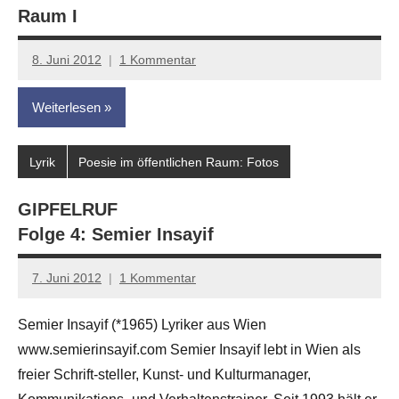
Raum I
8. Juni 2012
1 Kommentar
Anton
G.
Weiterlesen
Leitner
Lyrik
Poesie im öffentlichen Raum: Fotos
GIPFELRUF
Folge 4: Semier Insayif
7. Juni 2012
1 Kommentar
Anton
G.
Semier Insayif (*1965) Lyriker aus Wien
Leitner
www.semierinsayif.com Semier Insayif lebt in Wien als
freier Schrift-steller, Kunst- und Kulturmanager,