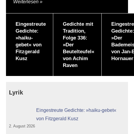
Weiterlesen
Eingestreute
Gedichte mit
Eingestre
Gedichte:
Tradition,
Gedichte
»haiku-
Folge 336:
»Der
gebet« von
»Der
Bademeis
Fitzgerald
Beutelteufel«
von Jan-
Kusz
von Achim
Hornauer
Raven
Lyrik
Eingestreute Gedichte: »haiku-gebet«
von Fitzgerald Kusz
2. August 2026