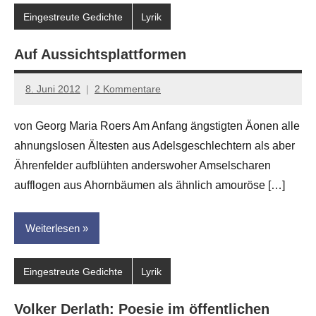
Eingestreute Gedichte
Lyrik
Auf Aussichtsplattformen
8. Juni 2012
2 Kommentare
Anton
G.
von Georg Maria Roers Am Anfang ängstigten Äonen alle
Leitner
ahnungslosen Ältesten aus Adelsgeschlechtern als aber
Ährenfelder aufblühten anderswoher Amselscharen
aufflogen aus Ahornbäumen als ähnlich amouröse […]
Weiterlesen
Eingestreute Gedichte
Lyrik
Volker Derlath: Poesie im öffentlichen