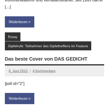
Kommunikations- und Verhaltenstrainer. Seit 1993 hält er
[…]
Weiterlesen
Essay
Gipfelrufe: Teilnehmer des Gipfeltreffens im Feature
Das beste Cover von DAS GEDICHT
6. Juni 2012
4 Kommentare
Anton
G.
[poll id=“2″]
Leitner
Weiterlesen