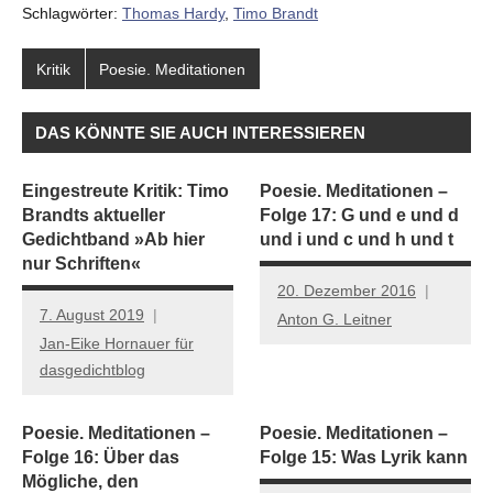
Schlagwörter:
Thomas Hardy
,
Timo Brandt
Kritik
Poesie. Meditationen
DAS KÖNNTE SIE AUCH INTERESSIEREN
Eingestreute Kritik: Timo
Poesie. Meditationen –
Brandts aktueller
Folge 17: G und e und d
Gedichtband »Ab hier
und i und c und h und t
nur Schriften«
20. Dezember 2016
7. August 2019
Anton G. Leitner
Jan-Eike Hornauer für
dasgedichtblog
Poesie. Meditationen –
Poesie. Meditationen –
Folge 16: Über das
Folge 15: Was Lyrik kann
Mögliche, den