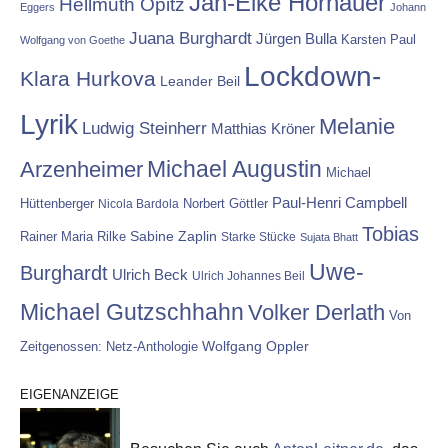
Jan-Eike Hornauer
Hellmuth Opitz
Eggers
Johann
Juana Burghardt
Jürgen Bulla
Karsten Paul
Wolfgang von Goethe
Lockdown-
Klara Hurkova
Leander Beil
Lyrik
Melanie
Ludwig Steinherr
Matthias Kröner
Michael Augustin
Arzenheimer
Michael
Paul-Henri Campbell
Hüttenberger
Nicola Bardola
Norbert Göttler
Tobias
Rainer Maria Rilke
Sabine Zaplin
Starke Stücke
Sujata Bhatt
Uwe-
Burghardt
Ulrich Beck
Ulrich Johannes Beil
Michael Gutzschhahn
Volker Derlath
Von
Wolfgang Oppler
Zeitgenossen: Netz-Anthologie
EIGENANZEIGE