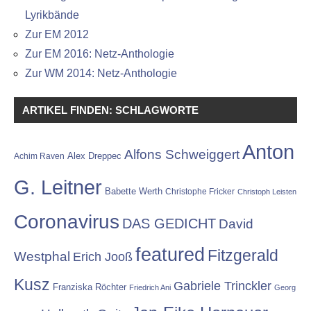
Lyrikbände
Zur EM 2012
Zur EM 2016: Netz-Anthologie
Zur WM 2014: Netz-Anthologie
ARTIKEL FINDEN: SCHLAGWORTE
Anton
Alfons Schweiggert
Alex Dreppec
Achim Raven
G. Leitner
Babette Werth
Christophe Fricker
Christoph Leisten
Coronavirus
DAS GEDICHT
David
featured
Fitzgerald
Westphal
Erich Jooß
Kusz
Gabriele Trinckler
Franziska Röchter
Friedrich Ani
Georg