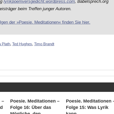
og
lyrikpoemversgedicht.wordpress.com
, Babelsprech.org
isträger beim Treffen junger Autoren.
lgen der »Poesie. Meditationen« finden Sie hier.
a Plath
,
Ted Hughes
,
Timo Brandt
 –
Poesie. Meditationen –
Poesie. Meditationen 
nd
Folge 16: Über das
Folge 15: Was Lyrik
Mögliche, den
kann