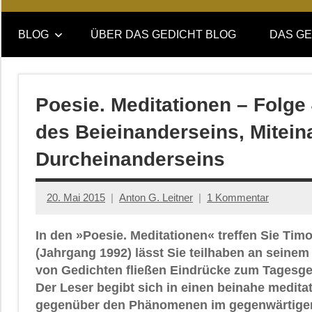
Online-
DAS
Forum
BLOG
ÜBER DAS GEDICHT BLOG
DAS GE
von
GEDICHT
DAS
GEDICHT.
blog
Zeitschrift
Poesie. Meditationen – Folge
für
des Beieinanderseins, Mitein
Lyrik,
Essay
Durcheinanderseins
und
Kritik
20. Mai 2015
Anton G. Leitner
1 Kommentar
In den »Poesie. Meditationen« treffen Sie Timo
(Jahrgang 1992) lässt Sie teilhaben an seinem
von Gedichten fließen Eindrücke zum Tages
Der Leser begibt sich in einen beinahe medita
gegenüber den Phänomenen im gegenwärtigen