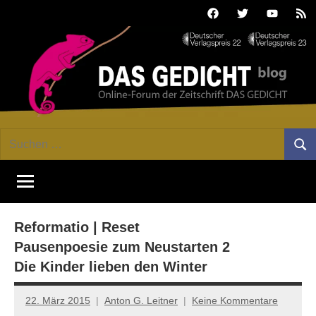
Zum
Facebook
Twitter
Youtube
Fee
Inhalt
springen
DAS
Online-
Suchen
Forum
Such
GEDICHT
nach:
von
DAS
blog
GEDICHT.
Zeitschrift
Reformatio | Reset
für
Lyrik,
Pausenpoesie zum Neustarten 2
Essay
Die Kinder lieben den Winter
und
Kritik
22. März 2015
Anton G. Leitner
Keine Kommentare