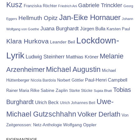
Kusz
Gabriele Trinckler
Franziska Röchter
Friedrich Ani
Georg
Jan-Eike Hornauer
Hellmuth Opitz
Eggers
Johann
Juana Burghardt
Jürgen Bulla
Karsten Paul
Wolfgang von Goethe
Lockdown-
Klara Hurkova
Leander Beil
Lyrik
Melanie
Ludwig Steinherr
Matthias Kröner
Michael Augustin
Arzenheimer
Michael
Paul-Henri Campbell
Hüttenberger
Nicola Bardola
Norbert Göttler
Tobias
Rainer Maria Rilke
Sabine Zaplin
Starke Stücke
Sujata Bhatt
Uwe-
Burghardt
Ulrich Beck
Ulrich Johannes Beil
Michael Gutzschhahn
Volker Derlath
Von
Wolfgang Oppler
Zeitgenossen: Netz-Anthologie
EIGENANZEIGE