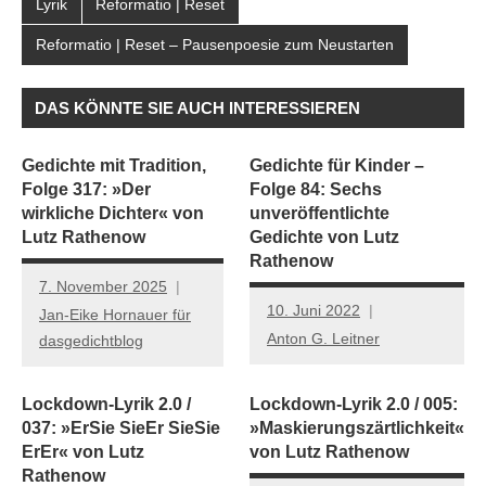
Lyrik
Reformatio | Reset
Reformatio | Reset – Pausenpoesie zum Neustarten
DAS KÖNNTE SIE AUCH INTERESSIEREN
Gedichte mit Tradition,
Gedichte für Kinder –
Folge 317: »Der
Folge 84: Sechs
wirkliche Dichter« von
unveröffentlichte
Lutz Rathenow
Gedichte von Lutz
Rathenow
7. November 2025
10. Juni 2022
Jan-Eike Hornauer für
Anton G. Leitner
dasgedichtblog
Lockdown-Lyrik 2.0 /
Lockdown-Lyrik 2.0 / 005:
037: »ErSie SieEr SieSie
»Maskierungszärtlichkeit«
ErEr« von Lutz
von Lutz Rathenow
Rathenow