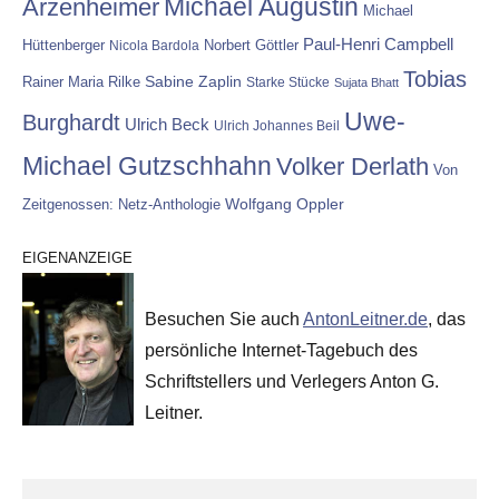
Michael Augustin
Arzenheimer
Michael
Paul-Henri Campbell
Hüttenberger
Nicola Bardola
Norbert Göttler
Tobias
Rainer Maria Rilke
Sabine Zaplin
Starke Stücke
Sujata Bhatt
Uwe-
Burghardt
Ulrich Beck
Ulrich Johannes Beil
Michael Gutzschhahn
Volker Derlath
Von
Wolfgang Oppler
Zeitgenossen: Netz-Anthologie
EIGENANZEIGE
Besuchen Sie auch
AntonLeitner.de
, das
persönliche Internet-Tagebuch des
Schriftstellers und Verlegers Anton G.
Leitner.