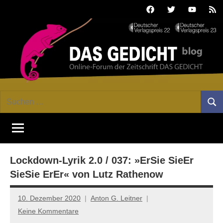
Zum
Facebook
Twitter
Youtube
Fee
Inhalt
springen
DAS
Online-
Suchen
Forum
Such
GEDICHT
nach:
von
DAS
blog
GEDICHT.
Zeitschrift
Lockdown-Lyrik 2.0 / 037: »ErSie SieEr
für
Lyrik,
SieSie ErEr« von Lutz Rathenow
Essay
und
10. Dezember 2020
Anton G. Leitner
Kritik
Keine Kommentare