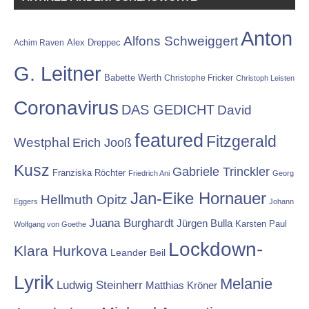
Anton
Alfons Schweiggert
Alex Dreppec
Achim Raven
G. Leitner
Babette Werth
Christophe Fricker
Christoph Leisten
Coronavirus
DAS GEDICHT
David
featured
Fitzgerald
Westphal
Erich Jooß
Kusz
Gabriele Trinckler
Franziska Röchter
Friedrich Ani
Georg
Jan-Eike Hornauer
Hellmuth Opitz
Eggers
Johann
Juana Burghardt
Jürgen Bulla
Karsten Paul
Wolfgang von Goethe
Lockdown-
Klara Hurkova
Leander Beil
Lyrik
Melanie
Ludwig Steinherr
Matthias Kröner