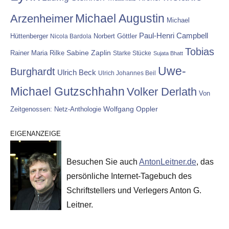
Michael Augustin
Arzenheimer
Michael
Paul-Henri Campbell
Hüttenberger
Nicola Bardola
Norbert Göttler
Tobias
Rainer Maria Rilke
Sabine Zaplin
Starke Stücke
Sujata Bhatt
Uwe-
Burghardt
Ulrich Beck
Ulrich Johannes Beil
Michael Gutzschhahn
Volker Derlath
Von
Wolfgang Oppler
Zeitgenossen: Netz-Anthologie
EIGENANZEIGE
Besuchen Sie auch
AntonLeitner.de
, das
persönliche Internet-Tagebuch des
Schriftstellers und Verlegers Anton G.
Leitner.