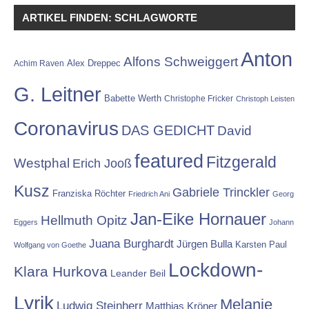
ARTIKEL FINDEN: SCHLAGWORTE
Anton
Alfons Schweiggert
Alex Dreppec
Achim Raven
G. Leitner
Babette Werth
Christophe Fricker
Christoph Leisten
Coronavirus
DAS GEDICHT
David
featured
Fitzgerald
Westphal
Erich Jooß
Kusz
Gabriele Trinckler
Franziska Röchter
Friedrich Ani
Georg
Jan-Eike Hornauer
Hellmuth Opitz
Eggers
Johann
Juana Burghardt
Jürgen Bulla
Karsten Paul
Wolfgang von Goethe
Lockdown-
Klara Hurkova
Leander Beil
Lyrik
Melanie
Ludwig Steinherr
Matthias Kröner