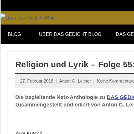
Zum
Inhalt
springen
Online-
DAS
Forum
BLOG
ÜBER DAS GEDICHT BLOG
DAS GE
von
GEDICHT
DAS
GEDICHT.
blog
Zeitschrift
Religion und Lyrik – Folge 55
für
Lyrik,
27. Februar 2018
Anton G. Leitner
Keine Kommentar
Essay
und
Die begleitende Netz-Anthologie zu
DAS GEDI
Kritik
zusammengestellt und ediert von Anton G. Leit
Axel Kutsch