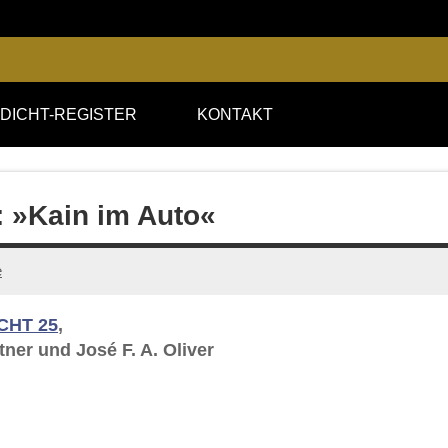
DICHT-REGISTER
KONTAKT
: »Kain im Auto«
e
CHT 25
,
ner und José F. A. Oliver