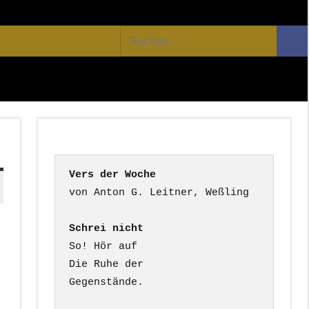
Facebook
Twitter
Youtube
Feed
Suchen
Suc
nach:
Vers der Woche
Schrei nicht
So! Hör auf

Die Ruhe der

Gegenstände.
