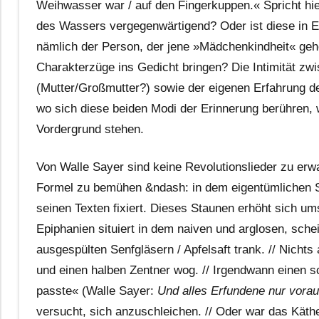
Weihwasser war / auf den Fingerkuppen.« Spricht hier
des Wassers vergegenwärtigend? Oder ist diese in E
nämlich der Person, der jene »Mädchenkindheit« geh
Charakterzüge ins Gedicht bringen? Die Intimität z
(Mutter/Großmutter?) sowie der eigenen Erfahrung de
wo sich diese beiden Modi der Erinnerung berühren, w
Vordergrund stehen.
Von Walle Sayer sind keine Revolutionslieder zu erwa
Formel zu bemühen &ndash: in dem eigentümlichen St
seinen Texten fixiert. Dieses Staunen erhöht sich u
Epiphanien situiert in dem naiven und arglosen, sche
ausgespülten Senfgläsern / Apfelsaft trank. // Nichts
und einen halben Zentner wog. // Irgendwann einen sc
passte« (Walle Sayer:
Und alles Erfundene nur vorau
versucht, sich anzuschleichen. // Oder war das Käth