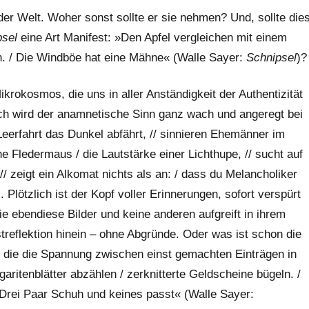
er Welt. Woher sonst sollte er sie nehmen? Und, sollte die
psel
eine Art Manifest: »Den Apfel vergleichen mit einem
rn. / Die Windböe hat eine Mähne« (Walle Sayer:
Schnipsel
)?
krokosmos, die uns in aller Anständigkeit der Authentizität
ch wird der anamnetische Sinn ganz wach und angeregt bei
eerfahrt das Dunkel abfährt, // sinnieren Ehemänner im
e Fledermaus / die Lautstärke einer Lichthupe, // sucht auf
/ zeigt ein Alkomat nichts als an: / dass du Melancholiker
). Plötzlich ist der Kopf voller Erinnerungen, sofort verspürt
e ebendiese Bilder und keine anderen aufgreift in ihrem
streflektion hinein – ohne Abgründe. Oder was ist schon die
r, die die Spannung zwischen einst gemachten Einträgen in
ritenblätter abzählen / zerknitterte Geldscheine bügeln. /
/ Drei Paar Schuh und keines passt« (Walle Sayer: