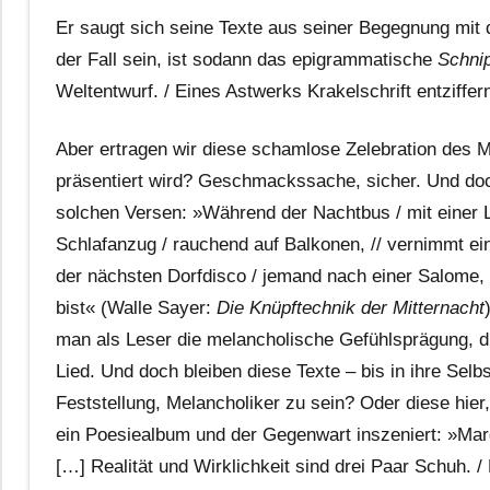
Er saugt sich seine Texte aus seiner Begegnung mit d
der Fall sein, ist sodann das epigrammatische
Schni
Weltentwurf. / Eines Astwerks Krakelschrift entziffe
Aber ertragen wir diese schamlose Zelebration des Mi
präsentiert wird? Geschmackssache, sicher. Und do
solchen Versen: »Während der Nachtbus / mit einer L
Schlafanzug / rauchend auf Balkonen, // vernimmt ein
der nächsten Dorfdisco / jemand nach einer Salome, /
bist« (Walle Sayer:
Die Knüpftechnik der Mitternacht
man als Leser die melancholische Gefühlsprägung, di
Lied. Und doch bleiben diese Texte – bis in ihre Selb
Feststellung, Melancholiker zu sein? Oder diese hie
ein Poesiealbum und der Gegenwart inszeniert: »Marga
[…] Realität und Wirklichkeit sind drei Paar Schuh. 