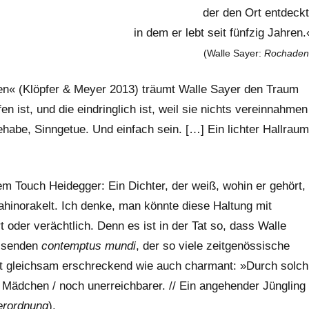
der den Ort entdeckt
in dem er lebt seit fünfzig Jahren.
(Walle Sayer:
Rochaden
en« (Klöpfer & Meyer 2013) träumt Walle Sayer den Traum
fen ist, und die eindringlich ist, weil sie nichts vereinnahmen
habe, Sinngetue. Und einfach sein. […] Ein lichter Hallraum
em Touch Heidegger: Ein Dichter, der weiß, wohin er gehört,
hinorakelt. Ich denke, man könnte diese Haltung mit
oder verächtlich. Denn es ist in der Tat so, dass Walle
issenden
contemptus mundi
, der so viele zeitgenössische
 ist gleichsam erschreckend wie auch charmant: »Durch solch
 Mädchen / noch unerreichbarer. // Ein angehender Jüngling 
verordnung
).