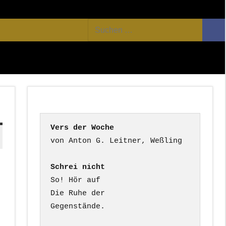
Facebook
Twitter
Youtube
Feed
Suchen
Suc
nach:
Vers der Woche
Schrei nicht
So! Hör auf

Die Ruhe der

Gegenstände.
