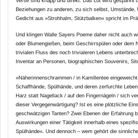
Verse sind knapp und direkt. Das Lot wird gespannt
Beziehungen zu anderen, zu sich selbst, Umstände, 
Gedicht aus »Strohhalm, Stützbalken« spricht im Pr
Und klingen Walle Sayers Poeme daher nicht auch w
oder Blumengießen, beim Geschirrspülen oder dem N
trivialen Fluss des noch trivialeren Lebens unterbr
Inventar an Personen, biographischen Souvenirs, Sit
»Näherinnenschrammen / in Kamillentee eingeweicht.
Schaffhände, Spülhände, und deren zerfurchte Lebensl
Harz statt Nagellack / auf den Fingernägeln / sich v
dieser Vergegenwärtigung? Ist es eine plötzliche Eins
geschwätzigen Tanten? Zwei Ebenen der Erfahrung b
Auswirkungen einer Tätigkeit innerhalb eines spezi
Spülhände«. Und dennoch – wem gehört die sinnliche