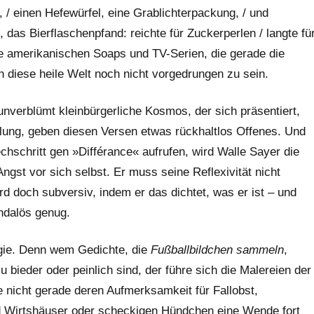
a, / einen Hefewürfel, eine Grablichterpackung, / und
as Bierflaschenpfand: reichte für Zuckerperlen / langte fü
ie amerikanischen Soaps und TV-Serien, die gerade die
n diese heile Welt noch nicht vorgedrungen zu sein.
 unverblümt kleinbürgerliche Kosmos, der sich präsentiert,
llung, geben diesen Versen etwas rückhaltlos Offenes. Und
chschritt gen »Différance« aufrufen, wird Walle Sayer die
gst vor sich selbst. Er muss seine Reflexivität nicht
d doch subversiv, indem er das dichtet, was er ist – und
andalös genug.
ogie. Denn wem Gedichte, die
Fußballbildchen sammeln
,
u bieder oder peinlich sind, der führe sich die Malereien der
 nicht gerade deren Aufmerksamkeit für Fallobst,
nd Wirtshäuser oder scheckigen Hündchen eine Wende fort