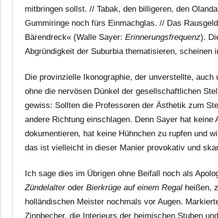
mitbringen sollst. // Tabak, den billigeren, den Oland
Gummiringe noch fürs Einmachglas. // Das Rausgeld, d
Bärendreck« (Walle Sayer:
Erinnerungsfrequenz
). D
Abgründigkeit der Suburbia thematisieren, scheinen i
Die provinzielle Ikonographie, der unverstellte, auch
ohne die nervösen Dünkel der gesellschaftlichen Ste
gewiss: Sollten die Professoren der Ästhetik zum Ste
andere Richtung einschlagen. Denn Sayer hat keine An
dokumentieren, hat keine Hühnchen zu rupfen und wir
das ist vielleicht in dieser Manier provokativ und sk
Ich sage dies im Übrigen ohne Beifall noch als Apol
Zündelalter
oder
Bierkrüge auf einem Regal
heißen, z
holländischen Meister nochmals vor Augen. Markierte
Zinnbecher, die Interieurs der heimischen Stuben u