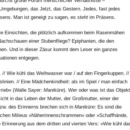
 durchs große Forum menschlicher Verhältnisse –
Umgebungen, das Jetzt, das Gestern. Jedes, fast jedes
äsens. Man ist geneigt zu sagen, es
steht
im Präsens.
ie Einsichten, die plötzlich aufkommen beim Rasenmähen
achschauen einer Stubenfliege? Epiphanien, die den
echen. Und in dieser Zäsur kommt dem Leser ein ganzes
uationen entgegen.
 // Wie kühl das Weihwasser war / auf den Fingerkuppen. //
inien. // Eine Mädchenkindheit: als im Spiel / man einfach
errieb« (Walle Sayer:
Maniküre
). Wer oder was ist das Objekt
icht in das Leben der Mutter, der Großmutter, einer der
zw. des Erinnerns brechen sich in
Maniküre
: Es sind die
fischen Milieus »Näherinnenschrammen« oder »Schaffhände,
 Erinnerung aus dem dritten und vierten Vers: »Wie kühl da