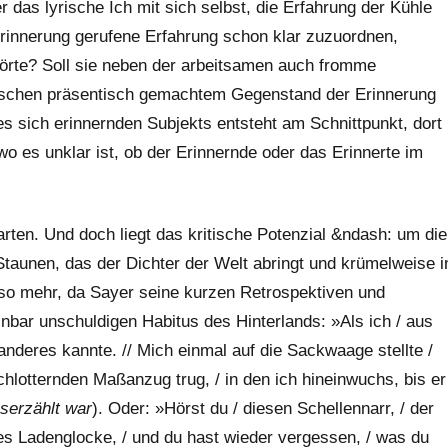
 das lyrische Ich mit sich selbst, die Erfahrung der Kühle
rinnerung gerufene Erfahrung schon klar zuzuordnen,
örte? Soll sie neben der arbeitsamen auch fromme
wischen präsentisch gemachtem Gegenstand der Erinnerung
s sich erinnernden Subjekts entsteht am Schnittpunkt, dort
o es unklar ist, ob der Erinnernde oder das Erinnerte im
rten. Und doch liegt das kritische Potenzial &ndash: um die
aunen, das der Dichter der Welt abringt und krümelweise i
mso mehr, da Sayer seine kurzen Retrospektiven und
inbar unschuldigen Habitus des Hinterlands: »Als ich / aus
 anderes kannte. // Mich einmal auf die Sackwaage stellte /
hlotternden Maßanzug trug, / in den ich hineinwuchs, bis er
serzählt war
). Oder: »Hörst du / diesen Schellennarr, / der
es Ladenglocke, / und du hast wieder vergessen, / was du