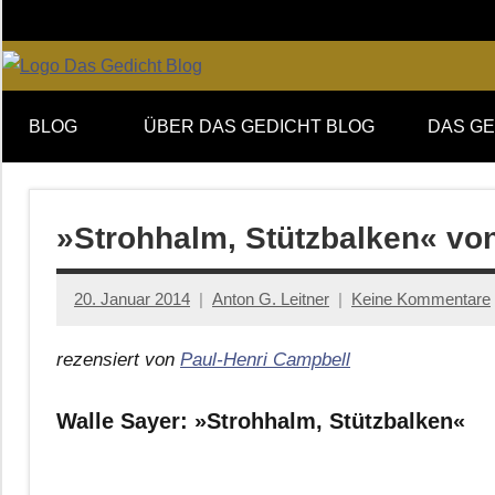
Zum
Inhalt
springen
Online-
DAS
Forum
BLOG
ÜBER DAS GEDICHT BLOG
DAS GE
von
GEDICHT
DAS
GEDICHT.
blog
Zeitschrift
»Strohhalm, Stützbalken« vo
für
Lyrik,
20. Januar 2014
Anton G. Leitner
Keine Kommentare
Essay
und
rezensiert von
Paul-Henri Campbell
Kritik
Walle Sayer: »Strohhalm, Stützbalken«