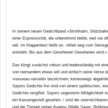
In seinem neuen Gedichtband »Strohhalm, Stützbalk
einer Expressivität, die unbestimmt bleibt, weil sie of
will. Im Klappentext heißt es: »Weit weg vom Seinsge
entsteht. Bis aus dem Gesehenen Gesehenes wird.«
Das klingt zunächst robust und bodenständig mit ein
von niemandem etwas will und einfach seine Verse da
»nouveau naïveté« bezeichnen; keineswegs abgeklärt 
Sayers Gedichte frei sind von einem spöttischen, w
Gedichte vergiftet. Sayers ungenierte Alltäglichkeit
ein Kassengestell gesehen, / sind die unerreichbaren
und die Tümpel seiner Augen« (Walle Sayer:
Brillen