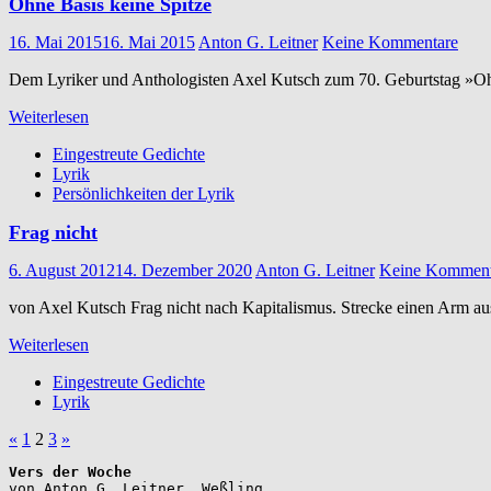
Ohne Basis keine Spitze
16. Mai 2015
16. Mai 2015
Anton G. Leitner
Keine Kommentare
Dem Lyriker und Anthologisten Axel Kutsch zum 70. Geburtstag »Ohn
Weiterlesen
Eingestreute Gedichte
Lyrik
Persönlichkeiten der Lyrik
Frag nicht
6. August 2012
14. Dezember 2020
Anton G. Leitner
Keine Komment
von Axel Kutsch Frag nicht nach Kapitalismus. Strecke einen Arm au
Weiterlesen
Eingestreute Gedichte
Lyrik
Seitennummerierung
Vorherige
Nächste
«
1
2
3
»
Beiträge
Beiträge
der
Vers der Woche
Beiträge