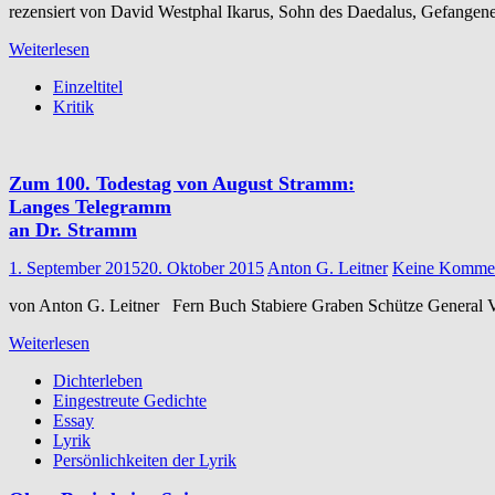
rezensiert von David Westphal Ikarus, Sohn des Daedalus, Gefangener 
Weiterlesen
Einzeltitel
Kritik
Zum 100. Todestag von August Stramm:
Langes Telegramm
an Dr. Stramm
1. September 2015
20. Oktober 2015
Anton G. Leitner
Keine Kommen
von Anton G. Leitner Fern Buch Stabiere Graben Schütze General V
Weiterlesen
Dichterleben
Eingestreute Gedichte
Essay
Lyrik
Persönlichkeiten der Lyrik