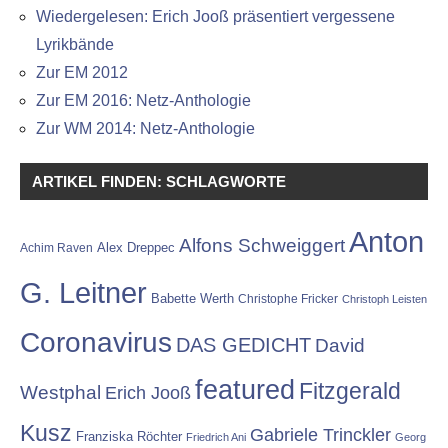
Wiedergelesen: Erich Jooß präsentiert vergessene
Lyrikbände
Zur EM 2012
Zur EM 2016: Netz-Anthologie
Zur WM 2014: Netz-Anthologie
ARTIKEL FINDEN: SCHLAGWORTE
Anton
Alfons Schweiggert
Alex Dreppec
Achim Raven
G. Leitner
Babette Werth
Christophe Fricker
Christoph Leisten
Coronavirus
DAS GEDICHT
David
featured
Fitzgerald
Westphal
Erich Jooß
Kusz
Gabriele Trinckler
Franziska Röchter
Friedrich Ani
Georg