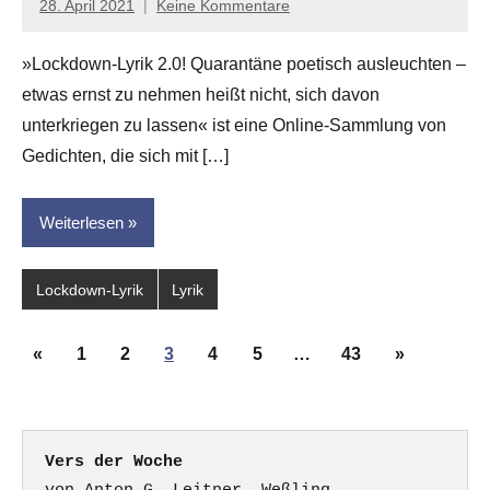
28. April 2021
Keine Kommentare
Anton
G.
»Lockdown-Lyrik 2.0! Quarantäne poetisch ausleuchten –
Leitner
etwas ernst zu nehmen heißt nicht, sich davon
unterkriegen zu lassen« ist eine Online-Sammlung von
Gedichten, die sich mit […]
Weiterlesen
Lockdown-Lyrik
Lyrik
Seitennummerierung
Vorherige
Nächste
«
1
2
3
4
5
…
43
»
der
Beiträge
Beiträge
Beiträge
Vers der Woche