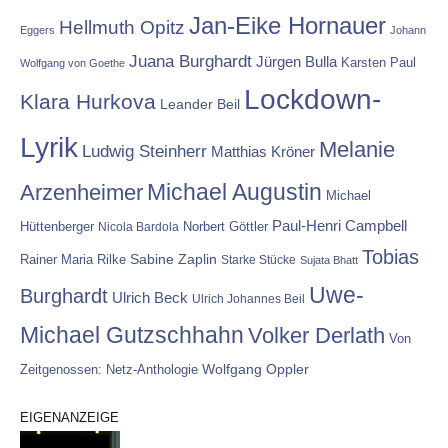
Jan-Eike Hornauer
Hellmuth Opitz
Eggers
Johann
Juana Burghardt
Jürgen Bulla
Karsten Paul
Wolfgang von Goethe
Lockdown-
Klara Hurkova
Leander Beil
Lyrik
Melanie
Ludwig Steinherr
Matthias Kröner
Michael Augustin
Arzenheimer
Michael
Paul-Henri Campbell
Hüttenberger
Nicola Bardola
Norbert Göttler
Tobias
Rainer Maria Rilke
Sabine Zaplin
Starke Stücke
Sujata Bhatt
Uwe-
Burghardt
Ulrich Beck
Ulrich Johannes Beil
Michael Gutzschhahn
Volker Derlath
Von
Wolfgang Oppler
Zeitgenossen: Netz-Anthologie
EIGENANZEIGE