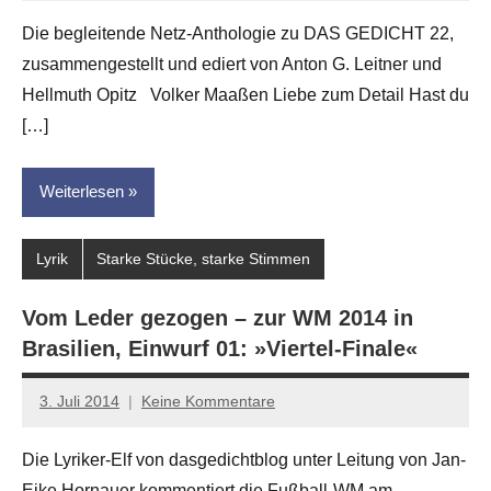
G.
Die begleitende Netz-Anthologie zu DAS GEDICHT 22,
Leitner
zusammengestellt und ediert von Anton G. Leitner und
Hellmuth Opitz Volker Maaßen Liebe zum Detail Hast du
[…]
Weiterlesen
Lyrik
Starke Stücke, starke Stimmen
Vom Leder gezogen – zur WM 2014 in
Brasilien, Einwurf 01: »Viertel-Finale«
3. Juli 2014
Keine Kommentare
Jan-
Eike
Die Lyriker-Elf von dasgedichtblog unter Leitung von Jan-
Hornauer
Eike Hornauer kommentiert die Fußball-WM am