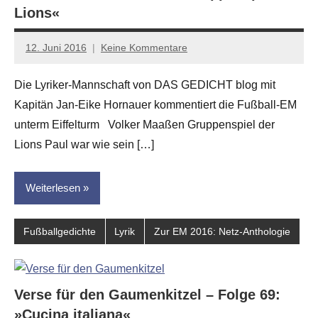
Lions«
12. Juni 2016
Keine Kommentare
Jan-
Eike
Die Lyriker-Mannschaft von DAS GEDICHT blog mit
Hornauer
Kapitän Jan-Eike Hornauer kommentiert die Fußball-EM
für
dasgedichtblog
unterm Eiffelturm Volker Maaßen Gruppenspiel der
Lions Paul war wie sein […]
Weiterlesen
Fußballgedichte
Lyrik
Zur EM 2016: Netz-Anthologie
Verse für den Gaumenkitzel – Folge 69:
»Cucina italiana«