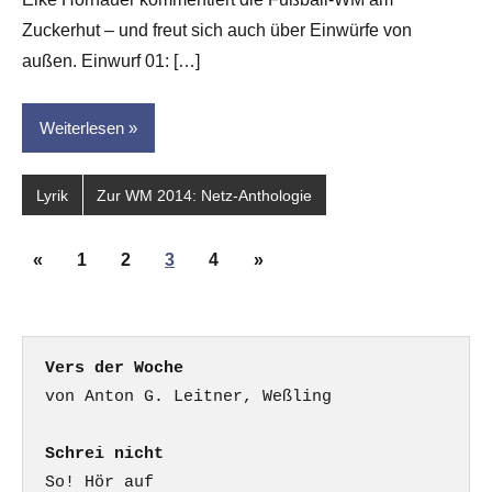
für
dasgedichtblog
Zuckerhut – und freut sich auch über Einwürfe von
außen. Einwurf 01: […]
Weiterlesen
Lyrik
Zur WM 2014: Netz-Anthologie
Seitennummerierung
Vorherige
Nächste
«
1
2
3
4
»
der
Beiträge
Beiträge
Beiträge
Vers der Woche
Schrei nicht
So! Hör auf
