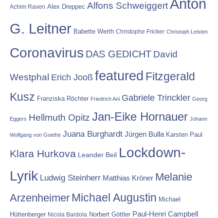
Anton
Alfons Schweiggert
Alex Dreppec
Achim Raven
G. Leitner
Babette Werth
Christophe Fricker
Christoph Leisten
Coronavirus
DAS GEDICHT
David
featured
Fitzgerald
Westphal
Erich Jooß
Kusz
Gabriele Trinckler
Franziska Röchter
Friedrich Ani
Georg
Jan-Eike Hornauer
Hellmuth Opitz
Eggers
Johann
Juana Burghardt
Jürgen Bulla
Karsten Paul
Wolfgang von Goethe
Lockdown-
Klara Hurkova
Leander Beil
Lyrik
Melanie
Ludwig Steinherr
Matthias Kröner
Michael Augustin
Arzenheimer
Michael
Paul-Henri Campbell
Hüttenberger
Nicola Bardola
Norbert Göttler