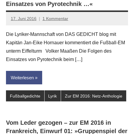
Einsatzes von Pyrotechnik …«
17. Juni 2016
1 Kommentar
Jan-
Eike
Die Lyriker-Mannschaft von DAS GEDICHT blog mit
Hornauer
Kapitän Jan-Eike Hornauer kommentiert die Fußball-EM
für
dasgedichtblog
unterm Eiffelturm Volker Maaßen Die Folgen des
Einsatzes von Pyrotechnik beim […]
Weiterlesen
Fußballgedichte
Lyrik
Zur EM 2016: Netz-Anthologie
Vom Leder gezogen – zur EM 2016 in
Frankreich, Einwurf 01: »Gruppenspiel der