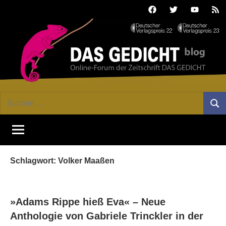
Zum
Facebook
Twitter
Youtube
Fee
Inhalt
springen
DAS
Online-
Suchen
Forum
Such
GEDICHT
nach:
von
DAS
blog
GEDICHT.
Zeitschrift
Schlagwort:
Volker Maaßen
für
Lyrik,
Essay
und
»Adams Rippe hieß Eva« – Neue
Kritik
Anthologie von Gabriele Trinckler in der