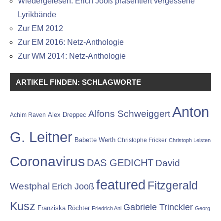
Wiedergelesen: Erich Jooß präsentiert vergessene
Lyrikbände
Zur EM 2012
Zur EM 2016: Netz-Anthologie
Zur WM 2014: Netz-Anthologie
ARTIKEL FINDEN: SCHLAGWORTE
Anton
Alfons Schweiggert
Alex Dreppec
Achim Raven
G. Leitner
Babette Werth
Christophe Fricker
Christoph Leisten
Coronavirus
DAS GEDICHT
David
featured
Fitzgerald
Westphal
Erich Jooß
Kusz
Gabriele Trinckler
Franziska Röchter
Friedrich Ani
Georg