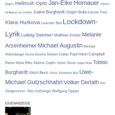
Jan-Eike Hornauer
Hellmuth Opitz
Eggers
Johann
Juana Burghardt
Jürgen Bulla
Karsten Paul
Wolfgang von Goethe
Lockdown-
Klara Hurkova
Leander Beil
Lyrik
Melanie
Ludwig Steinherr
Matthias Kröner
Michael Augustin
Arzenheimer
Michael
Paul-Henri Campbell
Hüttenberger
Nicola Bardola
Norbert Göttler
Tobias
Rainer Maria Rilke
Sabine Zaplin
Starke Stücke
Sujata Bhatt
Uwe-
Burghardt
Ulrich Beck
Ulrich Johannes Beil
Michael Gutzschhahn
Volker Derlath
Von
Wolfgang Oppler
Zeitgenossen: Netz-Anthologie
EIGENANZEIGE