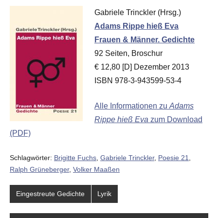
Gabriele Trinckler (Hrsg.)
Adams Rippe hieß Eva
Frauen & Männer. Gedichte
92 Seiten, Broschur
€ 12,80 [D] Dezember 2013
ISBN 978-3-943599-53-4
Alle Informationen zu
Adams
Rippe hieß Eva
zum Download
(PDF)
Schlagwörter:
Brigitte Fuchs
,
Gabriele Trinckler
,
Poesie 21
,
Ralph Grüneberger
,
Volker Maaßen
Eingestreute Gedichte
Lyrik