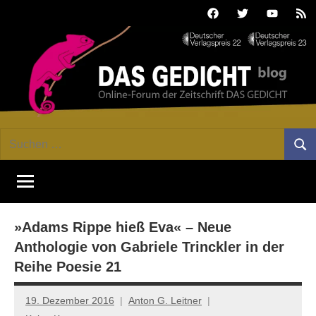
Zum
Facebook
Twitter
Youtube
Fee
Inhalt
springen
DAS
Online-
Suchen
Forum
Such
GEDICHT
nach:
von
DAS
blog
GEDICHT.
Zeitschrift
»Adams Rippe hieß Eva« – Neue
für
Lyrik,
Anthologie von Gabriele Trinckler in der
Essay
Reihe Poesie 21
und
Kritik
19. Dezember 2016
Anton G. Leitner