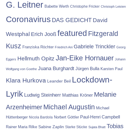
G. Leitner
Babette Werth
Christophe Fricker
Christoph Leisten
Coronavirus
DAS GEDICHT
David
featured
Fitzgerald
Westphal
Erich Jooß
Kusz
Gabriele Trinckler
Franziska Röchter
Friedrich Ani
Georg
Jan-Eike Hornauer
Hellmuth Opitz
Eggers
Johann
Juana Burghardt
Jürgen Bulla
Karsten Paul
Wolfgang von Goethe
Lockdown-
Klara Hurkova
Leander Beil
Lyrik
Melanie
Ludwig Steinherr
Matthias Kröner
Michael Augustin
Arzenheimer
Michael
Paul-Henri Campbell
Hüttenberger
Nicola Bardola
Norbert Göttler
Tobias
Rainer Maria Rilke
Sabine Zaplin
Starke Stücke
Sujata Bhatt