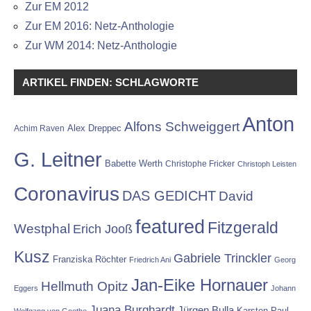
Zur EM 2012
Zur EM 2016: Netz-Anthologie
Zur WM 2014: Netz-Anthologie
ARTIKEL FINDEN: SCHLAGWORTE
Anton
Alfons Schweiggert
Alex Dreppec
Achim Raven
G. Leitner
Babette Werth
Christophe Fricker
Christoph Leisten
Coronavirus
DAS GEDICHT
David
featured
Fitzgerald
Westphal
Erich Jooß
Kusz
Gabriele Trinckler
Franziska Röchter
Friedrich Ani
Georg
Jan-Eike Hornauer
Hellmuth Opitz
Eggers
Johann
Juana Burghardt
Jürgen Bulla
Karsten Paul
Wolfgang von Goethe