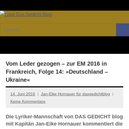
Zum
Facebook
Twitter
Youtube
Fee
Inhalt
springen
DAS
Online-
Suchen
Forum
Such
GEDICHT
nach:
von
DAS
blog
GEDICHT.
Zeitschrift
Vom Leder gezogen – zur EM 2016 in
für
Lyrik,
Frankreich, Folge 14: »Deutschland –
Essay
Ukraine«
und
Kritik
14. Juni 2016
Jan-Eike Hornauer für dasgedichtblog
Keine Kommentare
Die Lyriker-Mannschaft von DAS GEDICHT blog
mit Kapitän Jan-Eike Hornauer kommentiert die