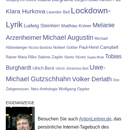
Lockdown-
Klara Hurkova
Leander Beil
Lyrik
Melanie
Ludwig Steinherr
Matthias Kröner
Michael Augustin
Arzenheimer
Michael
Paul-Henri Campbell
Hüttenberger
Nicola Bardola
Norbert Göttler
Tobias
Rainer Maria Rilke
Sabine Zaplin
Starke Stücke
Sujata Bhatt
Uwe-
Burghardt
Ulrich Beck
Ulrich Johannes Beil
Michael Gutzschhahn
Volker Derlath
Von
Wolfgang Oppler
Zeitgenossen: Netz-Anthologie
EIGENANZEIGE
Besuchen Sie auch
AntonLeitner.de
, das
persönliche Internet-Tagebuch des