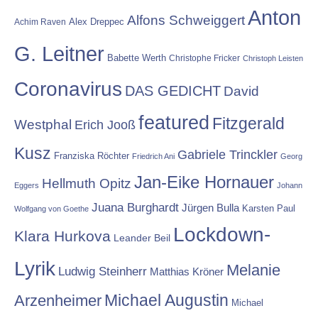
Anton
Alfons Schweiggert
Alex Dreppec
Achim Raven
G. Leitner
Babette Werth
Christophe Fricker
Christoph Leisten
Coronavirus
DAS GEDICHT
David
featured
Fitzgerald
Westphal
Erich Jooß
Kusz
Gabriele Trinckler
Franziska Röchter
Friedrich Ani
Georg
Jan-Eike Hornauer
Hellmuth Opitz
Eggers
Johann
Juana Burghardt
Jürgen Bulla
Karsten Paul
Wolfgang von Goethe
Lockdown-
Klara Hurkova
Leander Beil
Lyrik
Melanie
Ludwig Steinherr
Matthias Kröner
Michael Augustin
Arzenheimer
Michael