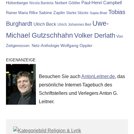
Paul-Henri Campbell
Hüttenberger
Nicola Bardola
Norbert Göttler
Tobias
Rainer Maria Rilke
Sabine Zaplin
Starke Stücke
Sujata Bhatt
Uwe-
Burghardt
Ulrich Beck
Ulrich Johannes Beil
Michael Gutzschhahn
Volker Derlath
Von
Wolfgang Oppler
Zeitgenossen: Netz-Anthologie
EIGENANZEIGE
Besuchen Sie auch
AntonLeitner.de
, das
persönliche Internet-Tagebuch des
Schriftstellers und Verlegers Anton G.
Leitner.