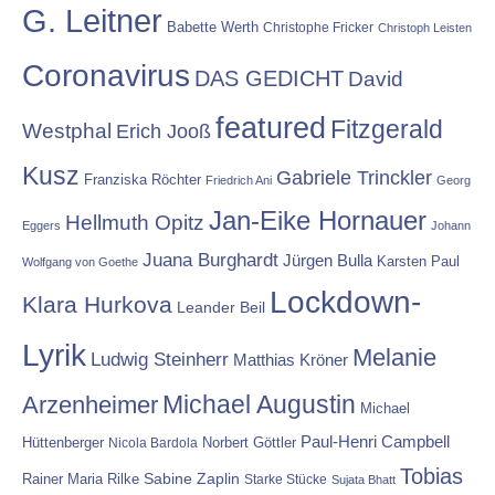
G. Leitner
Babette Werth
Christophe Fricker
Christoph Leisten
Coronavirus
DAS GEDICHT
David
featured
Fitzgerald
Westphal
Erich Jooß
Kusz
Gabriele Trinckler
Franziska Röchter
Friedrich Ani
Georg
Jan-Eike Hornauer
Hellmuth Opitz
Eggers
Johann
Juana Burghardt
Jürgen Bulla
Karsten Paul
Wolfgang von Goethe
Lockdown-
Klara Hurkova
Leander Beil
Lyrik
Melanie
Ludwig Steinherr
Matthias Kröner
Michael Augustin
Arzenheimer
Michael
Paul-Henri Campbell
Hüttenberger
Nicola Bardola
Norbert Göttler
Tobias
Rainer Maria Rilke
Sabine Zaplin
Starke Stücke
Sujata Bhatt