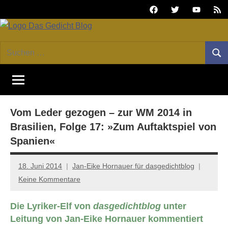
Zum
Facebook
Twitter
Youtube
Fee
Inhalt
springen
DAS
Online-
Suchen
Forum
Such
GEDICHT
nach:
von
DAS
blog
GEDICHT.
Zeitschrift
Vom Leder gezogen – zur WM 2014 in
für
Lyrik,
Brasilien, Folge 17: »Zum Auftaktspiel von
Essay
Spanien«
und
Kritik
18. Juni 2014
Jan-Eike Hornauer für dasgedichtblog
Keine Kommentare
Die Lyriker-Elf von
dasgedichtblog
unter
Leitung von Jan-Eike Hornauer kommentiert