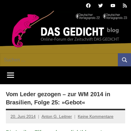
Zum
Facebook
Twitter
Youtube
Fee
Inhalt
springen
DAS
Online-
Suchen
Forum
Such
GEDICHT
nach:
von
DAS
blog
GEDICHT.
Zeitschrift
Vom Leder gezogen – zur WM 2014 in
für
Lyrik,
Brasilien, Folge 25: »Gebot«
Essay
und
20. Juni 2014
Anton G. Leitner
Keine Kommentare
Kritik