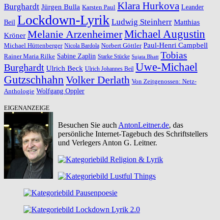
Klara Hurkova
Burghardt
Jürgen Bulla
Leander
Karsten Paul
Lockdown-Lyrik
Ludwig Steinherr
Beil
Matthias
Michael Augustin
Melanie Arzenheimer
Kröner
Paul-Henri Campbell
Michael Hüttenberger
Norbert Göttler
Nicola Bardola
Tobias
Rainer Maria Rilke
Sabine Zaplin
Starke Stücke
Sujata Bhatt
Uwe-Michael
Burghardt
Ulrich Beck
Ulrich Johannes Beil
Gutzschhahn
Volker Derlath
Von Zeitgenossen: Netz-
Wolfgang Oppler
Anthologie
EIGENANZEIGE
Besuchen Sie auch
AntonLeitner.de
, das
persönliche Internet-Tagebuch des Schriftstellers
und Verlegers Anton G. Leitner.