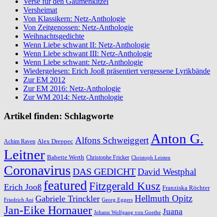
Verse für den Gaumenkitzel
Versheimat
Von Klassikern: Netz-Anthologie
Von Zeitgenossen: Netz-Anthologie
Weihnachtsgedichte
Wenn Liebe schwant II: Netz-Anthologie
Wenn Liebe schwant III: Netz-Anthologie
Wenn Liebe schwant: Netz-Anthologie
Wiedergelesen: Erich Jooß präsentiert vergessene Lyrikbände
Zur EM 2012
Zur EM 2016: Netz-Anthologie
Zur WM 2014: Netz-Anthologie
Artikel finden: Schlagworte
Anton G.
Alfons Schweiggert
Alex Dreppec
Achim Raven
Leitner
Babette Werth
Christophe Fricker
Christoph Leisten
Coronavirus
DAS GEDICHT
David Westphal
featured
Fitzgerald Kusz
Erich Jooß
Franziska Röchter
Hellmuth Opitz
Gabriele Trinckler
Friedrich Ani
Georg Eggers
Jan-Eike Hornauer
Juana
Johann Wolfgang von Goethe