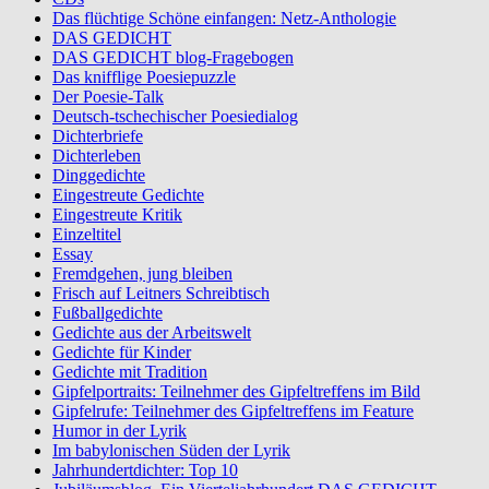
Das flüchtige Schöne einfangen: Netz-Anthologie
DAS GEDICHT
DAS GEDICHT blog-Fragebogen
Das knifflige Poesiepuzzle
Der Poesie-Talk
Deutsch-tschechischer Poesiedialog
Dichterbriefe
Dichterleben
Dinggedichte
Eingestreute Gedichte
Eingestreute Kritik
Einzeltitel
Essay
Fremdgehen, jung bleiben
Frisch auf Leitners Schreibtisch
Fußballgedichte
Gedichte aus der Arbeitswelt
Gedichte für Kinder
Gedichte mit Tradition
Gipfelportraits: Teilnehmer des Gipfeltreffens im Bild
Gipfelrufe: Teilnehmer des Gipfeltreffens im Feature
Humor in der Lyrik
Im babylonischen Süden der Lyrik
Jahrhundertdichter: Top 10