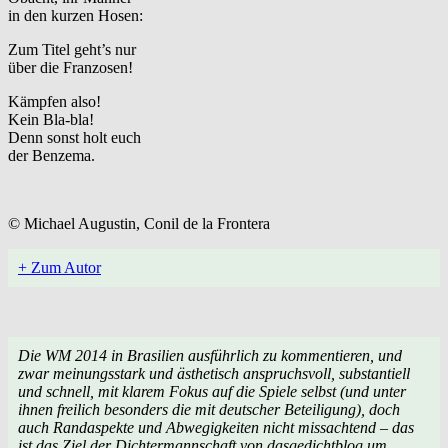
in den kurzen Hosen:
Zum Titel geht’s nur
über die Franzosen!
Kämpfen also!
Kein Bla-bla!
Denn sonst holt euch
der Benzema.
© Michael Augustin, Conil de la Frontera
+ Zum Autor
Die WM 2014 in Brasilien ausführlich zu kommentieren, und
zwar meinungsstark und ästhetisch anspruchsvoll, substantiell
und schnell, mit klarem Fokus auf die Spiele selbst (und unter
ihnen freilich besonders die mit deutscher Beteiligung), doch
auch Randaspekte und Abwegigkeiten nicht missachtend – das
ist das Ziel der Dichtermannschaft von
dasgedichtblog
um