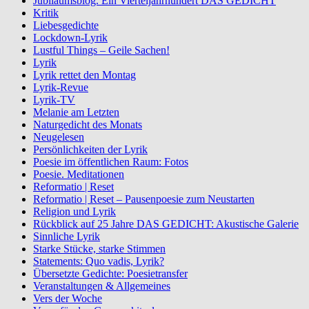
Jubiläumsblog. Ein Vierteljahrhundert DAS GEDICHT
Kritik
Liebesgedichte
Lockdown-Lyrik
Lustful Things – Geile Sachen!
Lyrik
Lyrik rettet den Montag
Lyrik-Revue
Lyrik-TV
Melanie am Letzten
Naturgedicht des Monats
Neugelesen
Persönlichkeiten der Lyrik
Poesie im öffentlichen Raum: Fotos
Poesie. Meditationen
Reformatio | Reset
Reformatio | Reset – Pausenpoesie zum Neustarten
Religion und Lyrik
Rückblick auf 25 Jahre DAS GEDICHT: Akustische Galerie
Sinnliche Lyrik
Starke Stücke, starke Stimmen
Statements: Quo vadis, Lyrik?
Übersetzte Gedichte: Poesietransfer
Veranstaltungen & Allgemeines
Vers der Woche